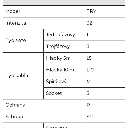
Model
TRY
Intenzita
32
Jednofázový
1
Typ siete
Trojfázový
3
Hladký 5m
L5
Hladký 10 m
L10
Typ kábla
Špirálový
M
Socket
S
Ochrany
P
Schuko
SC