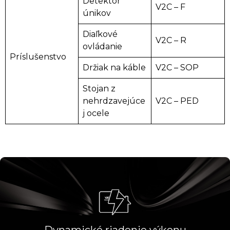
Detektor
V2C – F
únikov
Diaľkové
V2C – R
ovládanie
Príslušenstvo
Držiak na káble
V2C – SOP
Stojan z
nehrdzavejúce
V2C – PED
j ocele