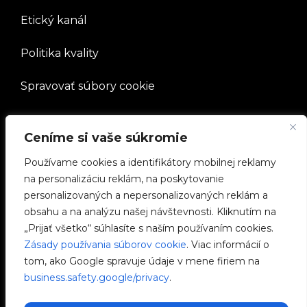
Etický kanál
Politika kvality
Spravovať súbory cookie
SPOLOČNOSŤ
Ceníme si vaše súkromie
Používame cookies a identifikátory mobilnej reklamy
Pracovať s nami
na personalizáciu reklám, na poskytovanie
personalizovaných a nepersonalizovaných reklám a
e-Chargers
obsahu a na analýzu našej návštevnosti. Kliknutím na
„Prijať všetko“ súhlasíte s naším používaním cookies.
V2C Power
Zásady používania súborov cookie
. Viac informácií o
tom, ako Google spravuje údaje v mene firiem na
V2C Cloud
business.safety.google/privacy
.
Blog