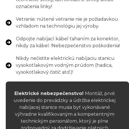
označenia linky!
Vetranie: nútené vetranie nie je požiadavkou
vzhľadom na technológiu jej výroby.
Odpojte nabíjací kábel ťahaním za konektor,
nikdy za kábel. !Nebezpečenstvo poškodenia!
Nikdy nečistite elektrickú nabíjaciu stanicu
vysokotlakovým vodným prúdom (hadica,
vysokotlakový čistič atď.)!
Elektrické nebezpečenstvo!
Montáž, prvé
uvedenie do prevádzky a údržba elektrickej
nabíjacej stanice musia byť vykonávané
výhradne kvalifikovaným a kompetentným
technickým personálom, ktorý je plne
zodpovedný za dodržiavanie platných