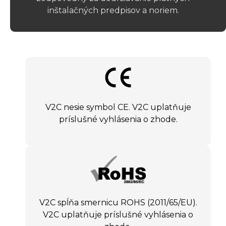
inštalačných predpisov a noriem.
V2C nesie symbol CE. V2C uplatňuje
príslušné vyhlásenia o zhode.
V2C spĺňa smernicu ROHS (2011/65/EU).
V2C uplatňuje príslušné vyhlásenia o