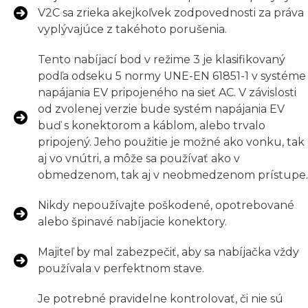
V2C sa zrieka akejkoľvek zodpovednosti za práva
vyplývajúce z takéhoto porušenia.
Tento nabíjací bod v režime 3 je klasifikovaný
podľa odseku 5 normy UNE-EN 61851-1 v systéme
napájania EV pripojeného na sieť AC. V závislosti
od zvolenej verzie bude systém napájania EV
buď s konektorom a káblom, alebo trvalo
pripojený. Jeho použitie je možné ako vonku, tak
aj vo vnútri, a môže sa používať ako v
obmedzenom, tak aj v neobmedzenom prístupe.
Nikdy nepoužívajte poškodené, opotrebované
alebo špinavé nabíjacie konektory.
Majiteľ by mal zabezpečiť, aby sa nabíjačka vždy
používala v perfektnom stave.
Je potrebné pravidelne kontrolovať, či nie sú