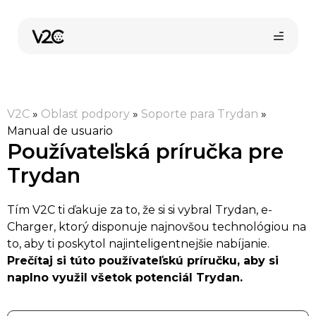
Preskočiť
na
obsah
V2C
»
Oblasť podpory
»
Soporte para Trydan
»
Manual de usuario
Používateľská príručka pre
Trydan
Kúpiť online
Tím V2C ti ďakuje za to, že si si vybral Trydan, e-
Charger, ktorý disponuje najnovšou technológiou na
to, aby ti poskytol najinteligentnejšie nabíjanie.
Prečítaj si túto používateľskú príručku, aby si
naplno využil všetok potenciál Trydan.