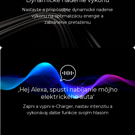
Dynamické riadenie výkonu
Nastavte a prispôsobte dynamické riadenie
výkonu na optimalizáciu energie a
zabránenie preťaženiu
‚Hej Alexa, spusti nabíjanie môjho
elektrického auta‘
Zapni a vypni e-Charger, nastav intenzitu a
vykonávaj ďalšie funkcie svojím hlasom