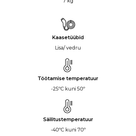
7 kg
Kaasetüübid
Lisa/ vedru
Töötamise temperatuur
-25ºC kuni 50º
Säilitustemperatuur
-40ºC kuni 70º