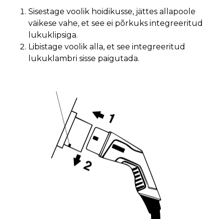
Sisestage voolik hoidikusse, jättes allapoole
väikese vahe, et see ei põrkuks integreeritud
lukuklipsiga.
Libistage voolik alla, et see integreeritud
lukuklambri sisse paigutada.