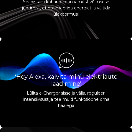
Seadista ja kohanda dünaamilist võimsuse
juhtimist, et optimeerida energiat ja vältida
ülekoormusi
‘Hey Alexa, käivita minu elektriauto
laadimine’
Lülita e-Charger sisse ja välja, reguleeri
intensiivsust ja tee muid funktsioone oma
häälega