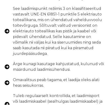
See laadimispunkt režiimis 3 on klassifitseeritud
vastavalt UNE-EN 61851-1 punktile 5 elektriauto
toiteallikana, mis on ühendatud vahelduvvoolu
toitevõrguga. Sõltuvalt valitud versioonist on
elektriauto toiteallikas kas pistik ja kaabel või
pidevalt ühendatud. Selle kasutamine on
võimalik nii väljas kui ka siseruumides ning seda
saab kasutada nii piiratud kui ka piiramatud
juurdepääsudega.
Ärge kunagi kasutage kahjustatud, kulunud või
määrdunud laadimisühendusi.
Omavalitsus peab tagama, et laadija oleks alati
heas seisukorras.
Tuleb regulaarselt kontrollida, et laadimisport
või laadimiskaabel (sealhulgas laadimiskaabel) ja