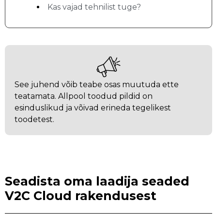
Kas vajad tehnilist tuge?
See juhend võib teabe osas muutuda ette
teatamata. Allpool toodud pildid on
esinduslikud ja võivad erineda tegelikest
toodetest.
Seadista oma laadija seaded
V2C Cloud rakendusest