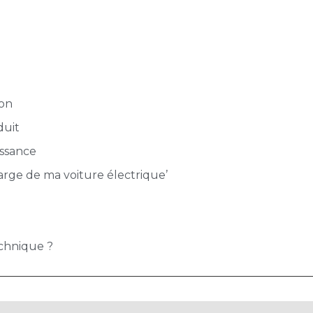
ion
duit
ssance
arge de ma voiture électrique’
echnique ?