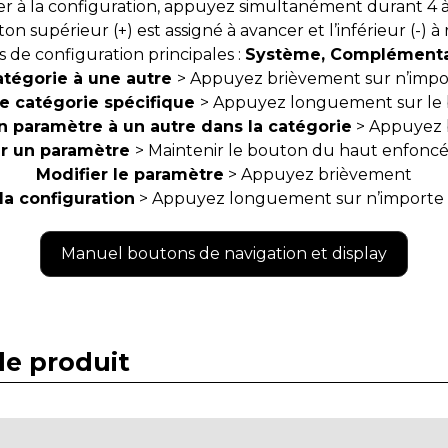
r à la configuration, appuyez simultanément durant 4 à
on supérieur (+) est assigné à avancer et l’inférieur (-) à 
es de configuration principales :
Système, Complémentair
atégorie à une autre
> Appuyez brièvement sur n’imp
e catégorie spécifique
> Appuyez longuement sur le
n paramètre à un autre dans la catégorie
> Appuyez 
er un paramètre
> Maintenir le bouton du haut enfon
Modifier le paramètre
> Appuyez brièvement
la configuration
> Appuyez longuement sur n’importe
Manuel boutons de navigation et display
e produit