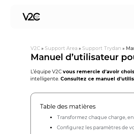
Aller
au
contenu
V2C
»
Support Area
»
Support Trydan
»
Man
Manuel d’utilisateur p
L’équipe V2C
vous remercie d’avoir choi
intelligente.
Consultez ce manuel d’utilis
Table des matières
Transformez chaque charge, en
Configurez les paramètres de vo