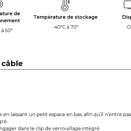
ture de
Température de stockage
Dis
nnement
-40ºC à 70º
O
 à 50º
 câble
 en laissant un petit espace en bas, afin qu’il n’entre pa
gré.
’engager dans le clip de verrouillage intégré.