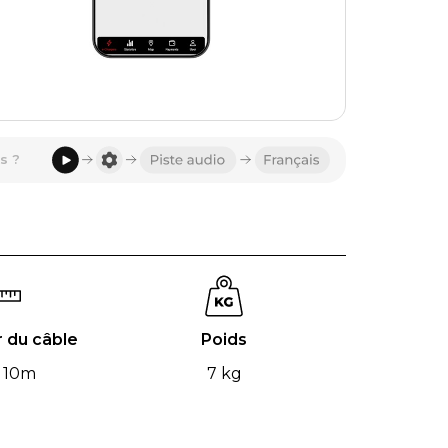
s ?
 du câble
Poids
 10m
7 kg