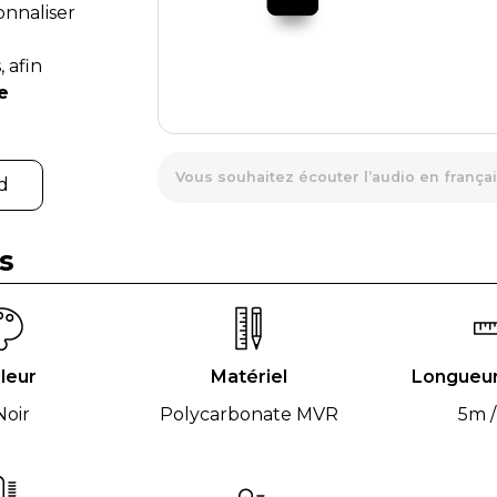
sonnaliser
a
 afin
e
Vous souhaitez écouter l’audio en françai
d
s
leur
Matériel
Longueur
oir
Polycarbonate MVR
5m /