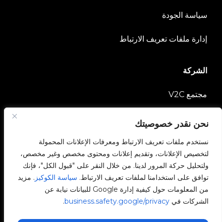
سياسة الجودة
إدارة ملفات تعريف الارتباط
الشركة
مجتمع V2C
انضم إلى فريقنا
نحن نقدر خصوصيتك
نستخدم ملفات تعريف الارتباط ومعرفات الإعلانات المحمولة
e-Chargers
لتخصيص الإعلانات، وتقديم إعلانات ومحتوى مخصص وغير مخصص،
ولتحليل حركة المرور لدينا. من خلال النقر على "قبول الكل"، فإنك
V2C Power
توافق على استخدامنا لملفات تعريف الارتباط.
سياسة الكوكيز
. مزيد
من المعلومات حول كيفية إدارة Google للبيانات نيابة عن
V2C Cloud
الشركات في
business.safety.google/privacy
.
المدونة