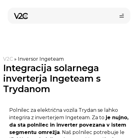
Skip
to
content
V2C
»
Inversor Ingeteam
Integracija solarnega
inverterja Ingeteam s
Trydanom
Kupi online
Polnilec za električna vozila Trydan se lahko
integrira z inverterjem Ingeteam. Za to
je nujno,
da sta polnilec in inverter povezana v istem
segmentu omrežja
. Naš polnilec potrebuje le