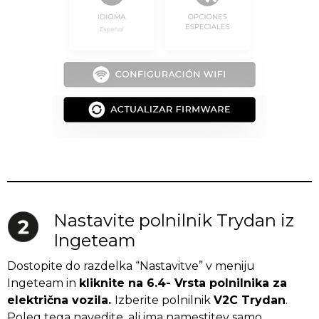
Nastavite polnilnik Trydan iz
Ingeteam
Dostopite do razdelka “Nastavitve” v meniju
Ingeteam in
kliknite na 6.4- Vrsta polnilnika za
električna vozila
.
Izberite polnilnik
V2C Trydan
.
Poleg tega navedite, ali ima namestitev samo