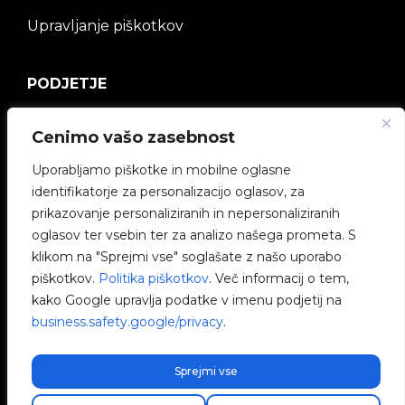
Upravljanje piškotkov
PODJETJE
Skupnost V2C
Cenimo vašo zasebnost
Uporabljamo piškotke in mobilne oglasne
Delaj z nami
identifikatorje za personalizacijo oglasov, za
prikazovanje personaliziranih in nepersonaliziranih
e-Chargers
oglasov ter vsebin ter za analizo našega prometa. S
klikom na "Sprejmi vse" soglašate z našo uporabo
V2C Power
piškotkov.
Politika piškotkov
. Več informacij o tem,
kako Google upravlja podatke v imenu podjetij na
V2C Cloud
business.safety.google/privacy
.
Blog
Sprejmi vse