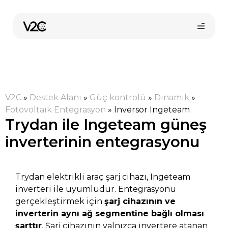
İçeriğe
atla
V2C
»
Destek Alanı
»
Güç kontrolü
»
Dinamik
»
Fotovoltaik Entegrasyon
»
Inversor Ingeteam
Trydan ile Ingeteam güneş
inverterinin entegrasyonu
Online satın al
Trydan elektrikli araç şarj cihazı, Ingeteam
inverteri ile uyumludur. Entegrasyonu
gerçekleştirmek için
şarj cihazının ve
inverterin aynı ağ segmentine bağlı olması
şarttır
. Şarj cihazının yalnızca invertere atanan