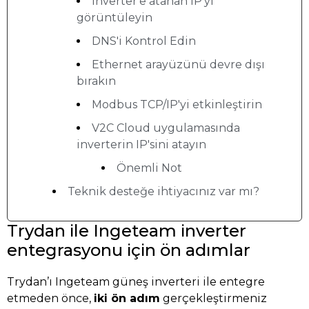
Inverter'e atanan IP'yi
görüntüleyin
DNS'i Kontrol Edin
Ethernet arayüzünü devre dışı
bırakın
Modbus TCP/IP'yi etkinleştirin
V2C Cloud uygulamasında
inverterin IP'sini atayın
Önemli Not
Teknik desteğe ihtiyacınız var mı?
Trydan ile Ingeteam inverter
entegrasyonu için ön adımlar
Trydan’ı Ingeteam güneş inverteri ile entegre
etmeden önce,
iki ön adım
gerçekleştirmeniz