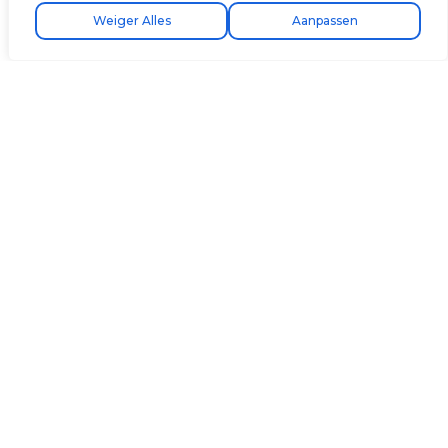
Gratis express verzending!
Vind uw installateur
Weiger Alles
Aanpassen