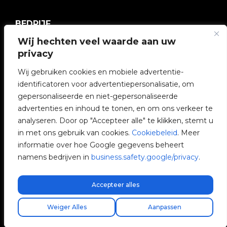
BEDRIJF
Wij hechten veel waarde aan uw
V2C Gemeenschap
privacy
e-Chargers
Wij gebruiken cookies en mobiele advertentie-
identificatoren voor advertentiepersonalisatie, om
V2C Cloud
gepersonaliseerde en niet-gepersonaliseerde
advertenties en inhoud te tonen, en om ons verkeer te
V2C Payments
analyseren. Door op "Accepteer alle" te klikken, stemt u
in met ons gebruik van cookies.
Cookiebeleid
. Meer
Blog
informatie over hoe Google gegevens beheert
namens bedrijven in
business.safety.google/privacy
.
V2C Affiliate Program
Accepteer alles
Gratis express verzending!
Vind uw installateur
Weiger Alles
Aanpassen
V2C © 2026 All rights reserved.