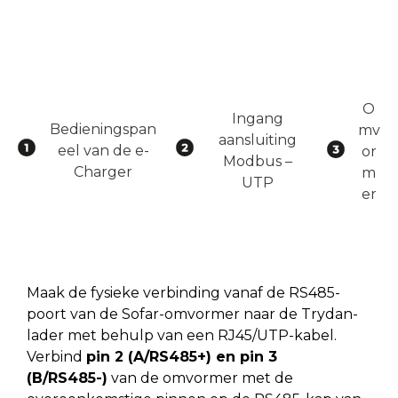
O
Ingang
Bedieningspan
mv
aansluiting
eel van de e-
or
Modbus –
Charger
m
UTP
er
Maak de fysieke verbinding vanaf de RS485-
poort van de Sofar-omvormer naar de Trydan-
lader met behulp van een RJ45/UTP-kabel.
Verbind
pin 2 (A/RS485+) en pin 3
(B/RS485-)
van de omvormer met de