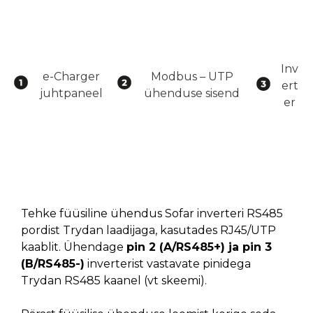
Inv
e-Charger
Modbus – UTP
ert
juhtpaneel
ühenduse sisend
er
Tehke füüsiline ühendus Sofar inverteri RS485
pordist Trydan laadijaga, kasutades RJ45/UTP
kaablit. Ühendage
pin 2 (A/RS485+) ja pin 3
(B/RS485-)
inverterist vastavate pinidega
Trydan RS485 kaanel (vt skeemi).