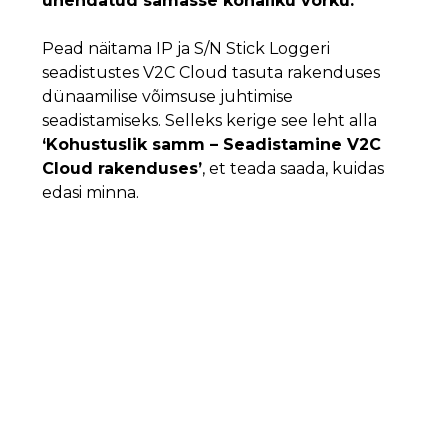
ühendatud samasse kohaliku võrku.
Pead näitama IP ja S/N Stick Loggeri
seadistustes V2C Cloud tasuta rakenduses
dünaamilise võimsuse juhtimise
seadistamiseks. Selleks kerige see leht alla
‘Kohustuslik samm – Seadistamine V2C
Cloud rakenduses’
, et teada saada, kuidas
edasi minna.