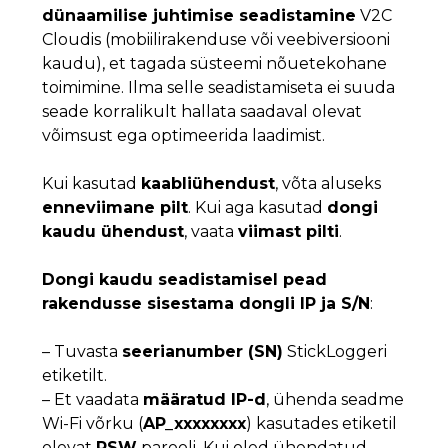
dünaamilise juhtimise seadistamine
V2C
Cloudis (mobiilirakenduse või veebiversiooni
kaudu), et tagada süsteemi nõuetekohane
toimimine. Ilma selle seadistamiseta ei suuda
seade korralikult hallata saadaval olevat
võimsust ega optimeerida laadimist.
Kui kasutad
kaabliühendust
, võta aluseks
enneviimane pilt
. Kui aga kasutad
dongi
kaudu ühendust
, vaata
viimast pilti
.
Dongi kaudu seadistamisel pead
rakendusse sisestama dongli IP ja S/N
:
– Tuvasta
seerianumber (SN)
StickLoggeri
etiketilt.
– Et vaadata
määratud IP-d
, ühenda seadme
Wi-Fi võrku (
AP_xxxxxxxx
) kasutades etiketil
olevat
PSW
parooli. Kui oled ühendatud,