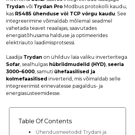
Trydan
või
Trydan Pro
Modbus protokolli kaudu,
kas
RS485 ühenduse või TCP võrgu kaudu
. See
integreerimine võimaldab mõlemal seadmel
vahetada teavet reaalajas, saavutades
energiatõhusama halduse ja optimeerides
elektriauto laadimisprotsessi.
Laadija
Trydan
on ühilduv laia valiku inverteritega
Sofar
, sealhulgas
hübriidmudelid (HYD)
,
seeria
3000–6000
, samuti
ühefaasilised ja
kolmefaasilised
inverterid, mis võimaldab selle
integreerimist erinevatesse paigaldus- ja
energiasüsteemidesse.
Table Of Contents
Ühendusmeetodid Trydani ja