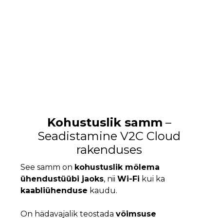
Kohustuslik samm
–
Seadistamine V2C Cloud
rakenduses
See samm on
kohustuslik mõlema
ühendustüübi jaoks
, nii
Wi-Fi
kui ka
kaabliühenduse
kaudu.
On hädavajalik teostada
võimsuse