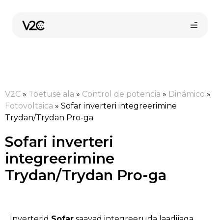
Skip
to
content
V2C
»
Toetuse ala
»
Control de potencia
»
Dinámico
»
Fotovoltaica
»
Sofar inverteri integreerimine
Trydan/Trydan Pro-ga
Sofari inverteri
Osta veebist
integreerimine
Trydan/Trydan Pro-ga
Inverterid
Sofar
saavad integreeruda laadijaga