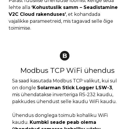
Pärast füüsilise ühenduse loomist kerige seda
lehte alla
‘Kohustuslik samm – Seadistamine
V2C Cloud rakenduses’
, et kohandada
vajalikke parameetreid, mis tagavad selle õige
toimimise.
Modbus TCP WiFi ühendus
Sa saad kasutada Modbus TCP valikut, kui sul
on dongle
Solarman Stick Logger LSW-3
,
mis ühendatakse inverteriga RS-232 kaudu,
pakkudes ühendust selle kaudu WiFi kaudu.
Ühendus donglega toimub kohaliku WiFi
kaudu.
Kumbki seade peab olema