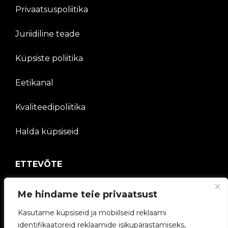
Privaatsuspoliitika
Juriidiline teade
Küpsiste poliitika
Eetikanal
Kvaliteedipoliitika
Halda küpsiseid
ETTEVÕTE
V2C kogukond
Me hindame teie privaatsust
Töötage meiega
Kasutame küpsiseid ja mobiilseid reklaami
identifikaatoreid reklaamide isikupärastamiseks,