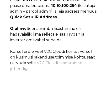
pääse oma brauserist
10.10.100.254
(kasutaja
admin – parool admin) ja leia aadress menüüs
Quick Set > IP Address
.
Oluline:
Seerianumbri sisestamine on
hädavajalik; ilma selleta ei saa Trydan ja
inverter omavahel suhelda.
Kui sul ei ole veel V2C Cloudi kontot või sul
on küsimusi rakenduse toimimise kohta, saad
tutvuda selle
V2C Cloudi seadistamise
juhendiga
.