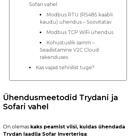
Sofari vahel
Modbus RTU (RS485 kaabli
kaudu) ühendus – Soovitatav
Modbus TCP WiFi ühendus
Kohustuslik samm –
Seadistamine V2C Cloud
rakenduses
Kas vajad tehnilist tuge?
Ühendusmeetodid Trydani ja
Sofari vahel
On olemas
kaks peamist viisi, kuidas ühendada
Trydan laadija Sofar inverteriga
: