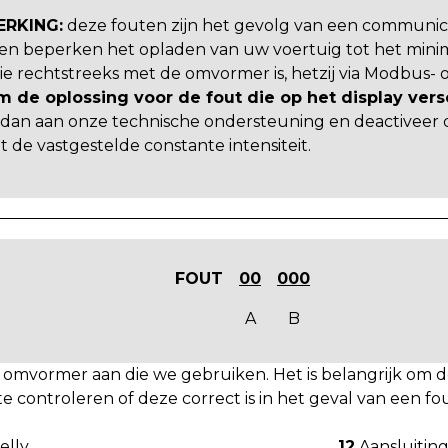
ERKING:
deze fouten zijn het gevolg van een communic
en beperken het opladen van uw voertuig tot het mi
ie rechtstreeks met de omvormer is, hetzij via Modbus-
om de oplossing voor de fout die op het display vers
 dan aan onze technische ondersteuning en deactiveer
de vastgestelde constante intensiteit.
FOUT
00
000
A
B
omvormer aan die we gebruiken. Het is belangrijk om de
 controleren of deze correct is in het geval van een fou
elly
12
Aansluiti