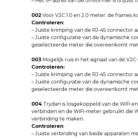
– Het IP-adres van de omvormer is onjuist
002
Voor V2C 1.0 en 2.0 meter: de frames 
Controleren
:
– Juiste krimping van de RJ-45 connector a
– Juiste configuratie van de dynamische c
geselecteerde meter die overeenkomt met d
003
Mogelijk ruis in het signaal van de V2C
Controleren:
– Juiste krimping van de RJ-45 connector a
– Juiste configuratie van de dynamische c
geselecteerde meter die overeenkomt met d
004
Trydan is losgekoppeld van de WiFi e
verbinden en de WiFi-meter gebruikt die 
verbinding te maken.
Controleren
:
– Juiste verbinding van beide apparaten m