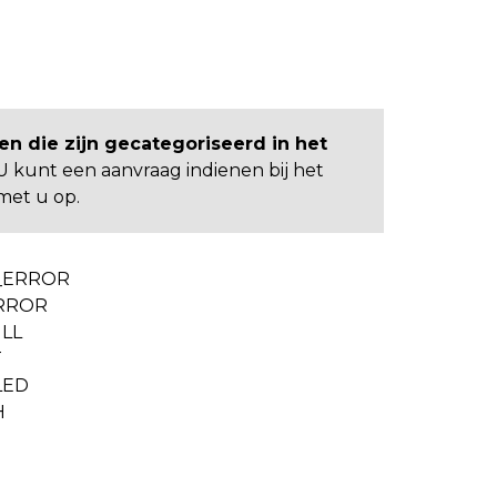
en die zijn gecategoriseerd in het
 kunt een aanvraag indienen bij het
met u op.
_ERROR
RROR
LL
T
LED
H