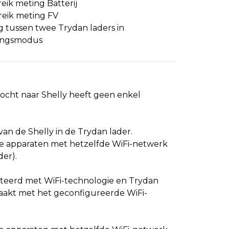
eik meting Batterij
reik meting FV
g tussen twee Trydan laders in
ringsmodus
cht naar Shelly heeft geen enkel
 van de Shelly in de Trydan lader.
ide apparaten met hetzelfde WiFi-netwerk
der).
cteerd met WiFi-technologie en Trydan
aakt met het geconfigureerde WiFi-