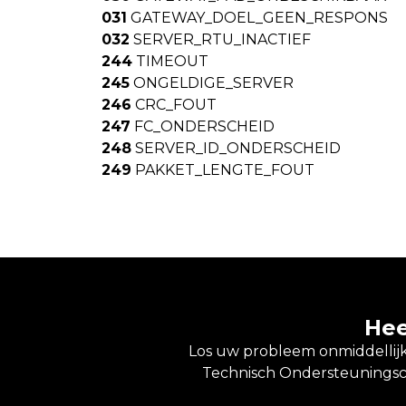
031
GATEWAY_DOEL_GEEN_RESPONS
032
SERVER_RTU_INACTIEF
244
TIMEOUT
245
ONGELDIGE_SERVER
246
CRC_FOUT
247
FC_ONDERSCHEID
248
SERVER_ID_ONDERSCHEID
249
PAKKET_LENGTE_FOUT
Hee
Los uw probleem onmiddellijk 
Technisch Ondersteuningsce