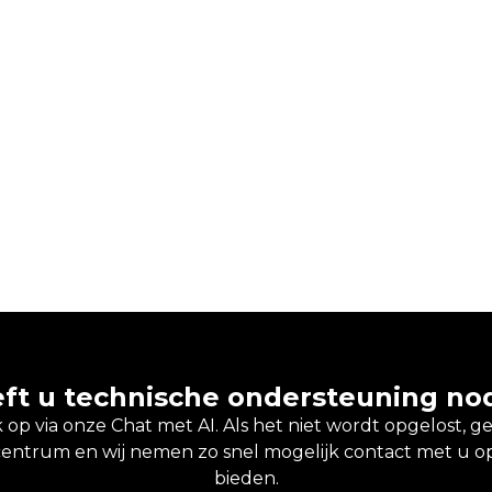
ft u technische ondersteuning no
op via onze Chat met AI. Als het niet wordt opgelost, g
ntrum en wij nemen zo snel mogelijk contact met u op
bieden.