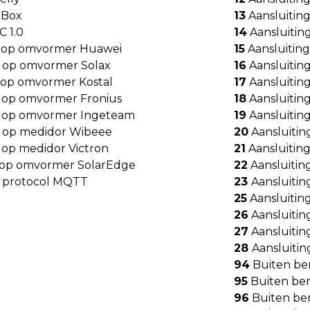
lBox
13
Aansluitin
 1.0
14
Aansluitin
g op omvormer Huawei
15
Aansluitin
g op omvormer Solax
16
Aansluitin
 op omvormer Kostal
17
Aansluitin
g op omvormer Fronius
18
Aansluiting
g op omvormer Ingeteam
19
Aansluitin
g op medidor Wibeee
20
Aansluitin
 op medidor Victron
21
Aansluiti
 op omvormer SolarEdge
22
Aansluitin
 protocol MQTT
23
Aansluitin
25
Aansluitin
26
Aansluiti
27
Aansluiti
28
Aansluiti
94
Buiten be
95
Buiten ber
96
Buiten ber