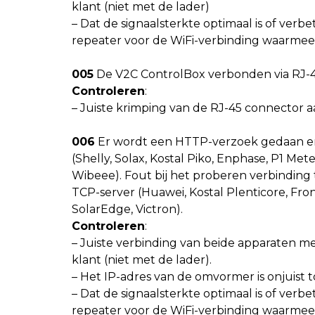
klant (niet met de lader)
– Dat de signaalsterkte optimaal is of ver
repeater voor de WiFi-verbinding waarmee 
005
De V2C ControlBox verbonden via RJ-45
Controleren
:
– Juiste krimping van de RJ-45 connector a
006
Er wordt een HTTP-verzoek gedaan en 
(Shelly, Solax, Kostal Piko, Enphase, P1 Me
Wibeee). Fout bij het proberen verbindin
TCP-server (Huawei, Kostal Plenticore, Fro
SolarEdge, Victron).
Controleren
:
– Juiste verbinding van beide apparaten m
klant (niet met de lader).
– Het IP-adres van de omvormer is onjuist
– Dat de signaalsterkte optimaal is of ver
repeater voor de WiFi-verbinding waarmee 