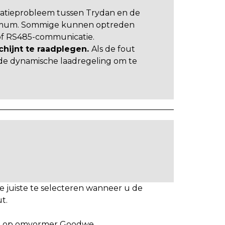
atieprobleem tussen Trydan en de
nimum. Sommige kunnen optreden
 of RS485-communicatie.
chijnt te raadplegen.
Als de fout
 de dynamische laadregeling om te
 juiste te selecteren wanneer u de
t.
ng op omvormer Goodwe