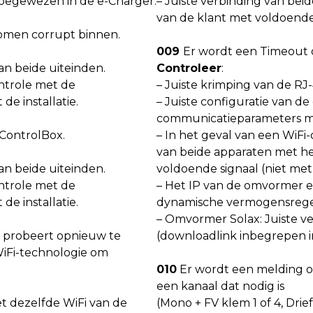
 toegewezen in de e-Charger.
– Juiste verbinding van be
van de klant met voldoende 
komen corrupt binnen.
009
Er wordt een Timeout 
an beide uiteinden.
Controleer
:
ontrole met de
– Juiste krimping van de RJ
e installatie.
– Juiste configuratie van 
communicatieparameters m
 ControlBox.
– In het geval van een WiFi
van beide apparaten met he
an beide uiteinden.
voldoende signaal (niet met 
ontrole met de
– Het IP van de omvormer e
e installatie.
dynamische vermogensregel
– Omvormer Solax: Juiste ve
n probeert opnieuw te
(downloadlink inbegrepen i
WiFi-technologie om
010
Er wordt een melding o
een kanaal dat nodig is
et dezelfde WiFi van de
(Mono + FV klem 1 of 4, Drie