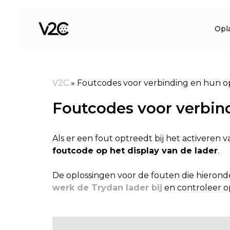
Spring
naar
Opl
de
inhoud
V2C
»
Foutcodes voor verbinding en hun o
Foutcodes voor verbin
Als er een fout optreedt bij het activeren
foutcode op het display van de lader
.
De oplossingen voor de fouten die hieronde
werk de Trydan lader bij
en controleer op