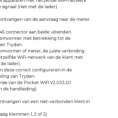
ide apparaten met hetzelfde WiFi-netwerk
signaal (niet met de lader).
ontvangen van de aanvraag naar de meter.
-45 connector aan beide uiteinden.
de omvormer met betrekking tot de
et Trydan.
-omvormer of meter, de juiste verbinding
tzelfde WiFi-netwerk van de klant met
de lader).
n deze correct configureren in de
ing van Trydan.
rsie van de Pocket WiFi V2.033.20
n de handleiding).
ntvangen van een niet-verbonden klem in
fasig klemmen 1, 2 of 3)