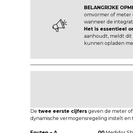
BELANGRIJKE OPM
omvormer of meter 
wanneer de integrat
Het is essentieel 
aanhoudt, meldt dit
kunnen opladen met 
De
twee eerste cijfers
geven de meter of 
dynamische vermogensregeling instelt en te
Fouten – A
00
Medidor Sh