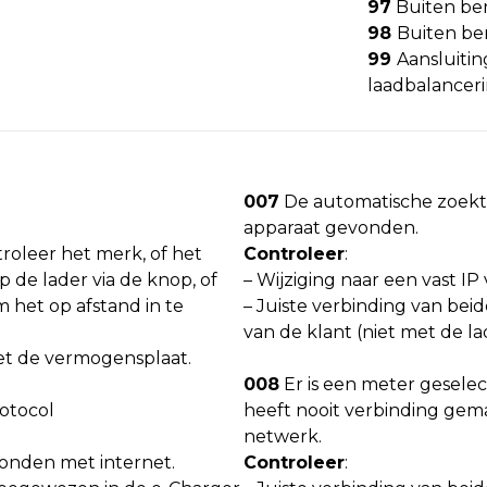
97
Buiten ber
98
Buiten be
99
Aansluitin
laadbalance
007
De automatische zoekto
apparaat gevonden.
troleer het merk, of het
Controleer
:
op de lader via de knop, of
– Wijziging naar een vast IP
het op afstand in te
– Juiste verbinding van be
van de klant (niet met de la
met de vermogensplaat.
008
Er is een meter gesele
otocol
heeft nooit verbinding gem
netwerk.
bonden met internet.
Controleer
: