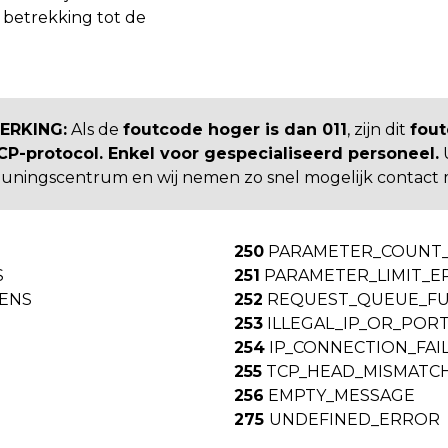
 betrekking tot de
ERKING:
Als de
foutcode hoger is dan 011
, zijn dit
fout
-protocol. Enkel voor gespecialiseerd personeel.
U
uningscentrum en wij nemen zo snel mogelijk contact 
250
PARAMETER_COUNT
S
251
PARAMETER_LIMIT_E
ENS
252
REQUEST_QUEUE_FU
253
ILLEGAL_IP_OR_POR
254
IP_CONNECTION_FAI
255
TCP_HEAD_MISMATC
256
EMPTY_MESSAGE
275
UNDEFINED_ERROR