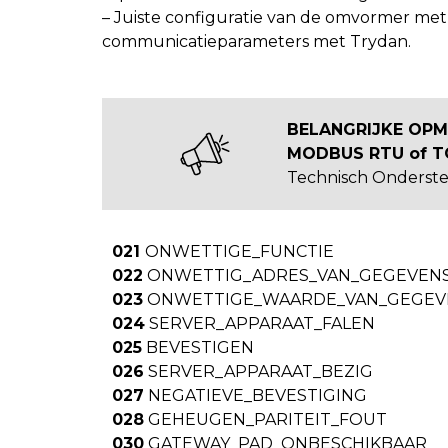
– Juiste configuratie van de omvormer met
communicatieparameters met Trydan.
BELANGRIJKE OPM
MODBUS RTU of TCP
Technisch Onderste
021
ONWETTIGE_FUNCTIE
022
ONWETTIG_ADRES_VAN_GEGEVEN
023
ONWETTIGE_WAARDE_VAN_GEGEV
024
SERVER_APPARAAT_FALEN
025
BEVESTIGEN
026
SERVER_APPARAAT_BEZIG
027
NEGATIEVE_BEVESTIGING
028
GEHEUGEN_PARITEIT_FOUT
030
GATEWAY_PAD_ONBESCHIKBAAR