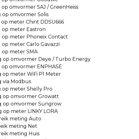
g op omvormer SAJ / GreenHeiss
g op omvormer Solis
g op meter Chint DDSU666
g op meter Eastron
g op meter Phoneix Contact
 op meter Carlo Gavazzi
g op meter SMA
g op omvormer Deye / Turbo Energy
ng op omvormer ENPHASE
g op meter WiFi P1 Meter
g via Modbus
g op meter Shelly Pro
ng op omvormer Growatt
ng op omvormer Sungrow
ng op meter LINKY LORA
reik meting Auto
eik meting Net
eik meting Huis