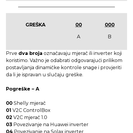
GREŠKA
00
000
A
B
Prve
dva broja
označavaju mjerač ili inverter koji
koristimo. Važno je odabrati odgovarajući prilikom
postavljanja dinamičke kontrole snage i provjeriti
da li je ispravan u slučaju greške.
Pogreške – A
00
Shelly mjerač
01
V2C ControlBox
02
V2C mjerač 1.0
03
Povezivanje na Huawei inverter
04
Povezivanje na Solax inverter