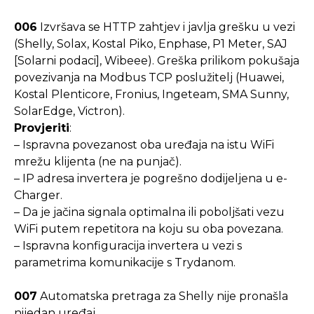
006
Izvršava se HTTP zahtjev i javlja grešku u vezi
(Shelly, Solax, Kostal Piko, Enphase, P1 Meter, SAJ
[Solarni podaci], Wibeee). Greška prilikom pokušaja
povezivanja na Modbus TCP poslužitelj (Huawei,
Kostal Plenticore, Fronius, Ingeteam, SMA Sunny,
SolarEdge, Victron).
Provjeriti
:
– Ispravna povezanost oba uređaja na istu WiFi
mrežu klijenta (ne na punjač).
– IP adresa invertera je pogrešno dodijeljena u e-
Charger.
– Da je jačina signala optimalna ili poboljšati vezu
WiFi putem repetitora na koju su oba povezana.
– Ispravna konfiguracija invertera u vezi s
parametrima komunikacije s Trydanom.
007
Automatska pretraga za Shelly nije pronašla
nijedan uređaj.