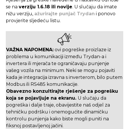
se na
verziju 1.6.18 ili novije
. U slučaju da imate
nižu verziju,
ažurirajte punjač Trydan
i ponovo
provjerite sljedeću listu.
VAŽNA NAPOMENA:
ovi pogreške proizlaze iz
problema u komunikaciji između Trydan-a i
invertera ili mjerača te ograničavaju punjenje
vašeg vozila na minimum. Neki se mogu pojaviti
kada je integracija izravna s inverterom, bilo putem
Modbus ili RS485 komunikacije.
Obavezno konzultirajte rješenje za pogrešku
koja se pojavljuje na ekranu.
U slučaju da
pogreška i dalje traje, obavijestite naš odjel za
tehničku podršku i onemogućite dinamičku
kontrolu punjenja kako biste mogli puniti na
fiksnoj postavljenoj jačini.