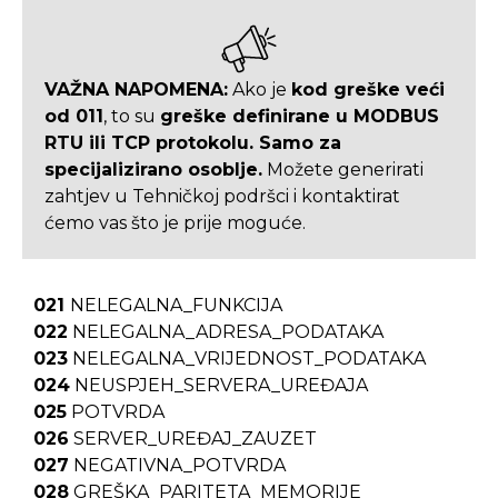
VAŽNA NAPOMENA:
Ako je
kod greške veći
od 011
, to su
greške definirane u MODBUS
RTU ili TCP protokolu. Samo za
specijalizirano osoblje.
Možete generirati
zahtjev u Tehničkoj podršci i kontaktirat
ćemo vas što je prije moguće.
021
NELEGALNA_FUNKCIJA
022
NELEGALNA_ADRESA_PODATAKA
023
NELEGALNA_VRIJEDNOST_PODATAKA
024
NEUSPJEH_SERVERA_UREĐAJA
025
POTVRDA
026
SERVER_UREĐAJ_ZAUZET
027
NEGATIVNA_POTVRDA
028
GREŠKA_PARITETA_MEMORIJE