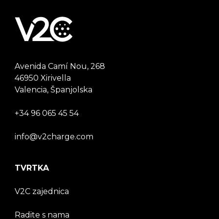
Avenida Camí Nou, 268
46950 Xirivella
Valencia, Španjolska
+34 96 065 45 54
info@v2charge.com
TVRTKA
V2C zajednica
Radite s nama