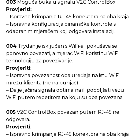
003
Moguća buka u signalu V2C ControlBox.
Provjeriti:
– Ispravno krimpanje RJ-45 konektora na oba kraja.
– Ispravna konfiguracija dinamičke kontrole s
odabranim mjeračem koji odgovara instalaciji.
004
Trydan je isključen s WiFi-a i pokušava se
ponovno povezati, a mjerač WiFi koristi tu WiFi
tehnologiju za povezivanje.
Provjeriti
:
– Ispravna povezanost oba uređaja na istu WiFi
mrežu klijenta (ne na punjač)
– Da je jačina signala optimalna ili poboljšati vezu
WiFi putem repetitora na koju su oba povezana.
005
V2C ControlBox povezan putem RJ-45 ne
odgovara.
Provjeriti
:
– Ispravno krimpanje RJ-45 konektora na oba kraja.