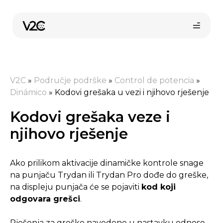
Preskoči
na
sadržaj
V2C
»
Područje podrške
»
Control de potencia
»
Dinámico
»
Kodovi grešaka u vezi i njihovo rješenje
Kodovi grešaka veze i
njihovo rješenje
Ako prilikom aktivacije dinamičke kontrole snage
na punjaču Trydan ili Trydan Pro dođe do greške,
na displeju punjača će se pojaviti
kod koji
odgovara grešci
.
Rješenja za greške navedene u nastavku odnose