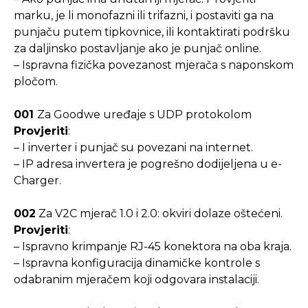
marku, je li monofazni ili trifazni, i postaviti ga na
punjaču putem tipkovnice, ili kontaktirati podršku
za daljinsko postavljanje ako je punjač online.
– Ispravna fizička povezanost mjerača s naponskom
pločom.
001
Za Goodwe uređaje s UDP protokolom
Provjeriti
:
– I inverter i punjač su povezani na internet.
– IP adresa invertera je pogrešno dodijeljena u e-
Charger.
002
Za V2C mjerač 1.0 i 2.0: okviri dolaze oštećeni.
Provjeriti
:
– Ispravno krimpanje RJ-45 konektora na oba kraja.
– Ispravna konfiguracija dinamičke kontrole s
odabranim mjeračem koji odgovara instalaciji.