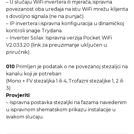
– U slučaju WiFi invertera ili mjerača, ispravna
povezanost oba uređaja na istu WiFi mrežu klijenta
s dovoljno signala (ne na punjač).
– IP invertera i ispravna konfiguracija u dinamičkoj
kontroli snage Trydana.
– Inverter Solax: Ispravna verzija Pocket WiFi
V2.033.20 (link za preuzimanje uključen u
priručnik).
010
Primljen je podatak o ne povezanoj stezaljci na
kanalu koji je potreban
(Mono + FV stezaljka 1 ili 4, Trofazni stezaljke 1, 2 ili
3)
Provjeriti
:
– Ispravna postavka stezaljki na fazama navedenim
u ispravnom shematskom prikazu instalacije u
svakom slučaju.