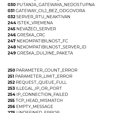
030
PUTANJA_GATEWAYA_NEDOSTUPNA
031
GATEWAY_CILJ_BEZ_ODGOVORA
032
SERVER_RTU_NEAKTIVAN
244
ISTEK_VREMENA
245
NEVAŽEĆI_SERVER
246
GREŠKA_CRC
247
NEKOMPATIBILNOST_FC
248
NEKOMPATIBILNOST_SERVER_ID
249
GREŠKA_DULJINE_PAKETA
250
PARAMETER_COUNT_ERROR
251
PARAMETER_LIMIT_ERROR
252
REQUEST_QUEUE_FULL
253
ILLEGAL_IP_OR_PORT
254
IP_CONNECTION_FAILED
255
TCP_HEAD_MISMATCH
256
EMPTY_MESSAGE
275
UNDEFINED_ERROR