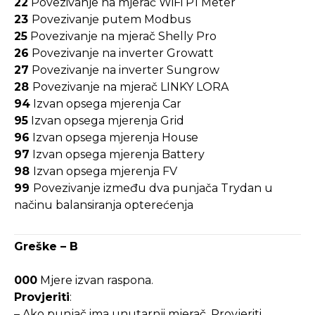
22
Povezivanje na mjerač WiFi P1 Meter
23
Povezivanje putem Modbus
25
Povezivanje na mjerač Shelly Pro
26
Povezivanje na inverter Growatt
27
Povezivanje na inverter Sungrow
28
Povezivanje na mjerač LINKY LORA
94
Izvan opsega mjerenja Car
95
Izvan opsega mjerenja Grid
96
Izvan opsega mjerenja House
97
Izvan opsega mjerenja Battery
98
Izvan opsega mjerenja FV
99
Povezivanje između dva punjača Trydan u
načinu balansiranja opterećenja
Greške – B
000
Mjere izvan raspona.
Provjeriti
:
– Ako punjač ima unutarnji mjerač. Provjeriti