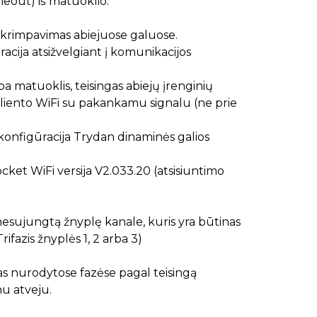
meout) iš matuoklio.
sukrimpavimas abiejuose galuose.
racija atsižvelgiant į komunikacijos
arba matuoklis, teisingas abiejų įrenginių
kliento WiFi su pakankamu signalu (ne prie
os konfigūracija Trydan dinaminės galios
Pocket WiFi versija V2.033.20 (atsisiuntimo
sujungtą žnyplę kanale, kuris yra būtinas
ifazis žnyplės 1, 2 arba 3)
as nurodytose fazėse pagal teisingą
u atveju.