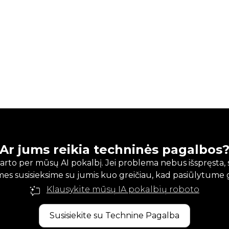
Ar jums reikia techninės pagalbos
karto per mūsų AI pokalbį. Jei problema nebus išspręsta
mes susisieksime su jumis kuo greičiau, kad pasiūlytume 
Klausykite mūsų IA pokalbių roboto
Susisiekite su Technine Pagalba