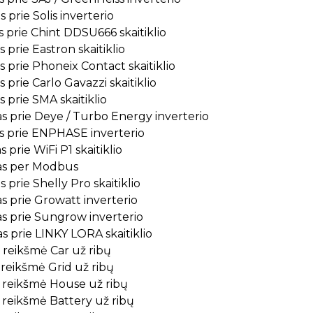
 prie Solis inverterio
 prie Chint DDSU666 skaitiklio
 prie Eastron skaitiklio
 prie Phoneix Contact skaitiklio
 prie Carlo Gavazzi skaitiklio
 prie SMA skaitiklio
s prie Deye / Turbo Energy inverterio
s prie ENPHASE inverterio
 prie WiFi P1 skaitiklio
as per Modbus
 prie Shelly Pro skaitiklio
s prie Growatt inverterio
s prie Sungrow inverterio
s prie LINKY LORA skaitiklio
reikšmė Car už ribų
reikšmė Grid už ribų
reikšmė House už ribų
reikšmė Battery už ribų