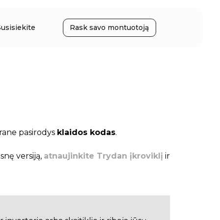
Susisiekite
Rask savo montuotoją
krane pasirodys
klaidos kodas
.
esnę versiją,
atnaujinkite Trydan įkroviklį
ir