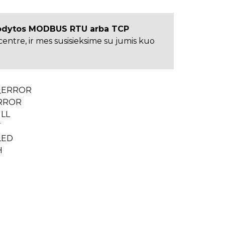
rodytos MODBUS RTU arba TCP
entre, ir mes susisieksime su jumis kuo
_ERROR
RROR
LL
T
LED
H