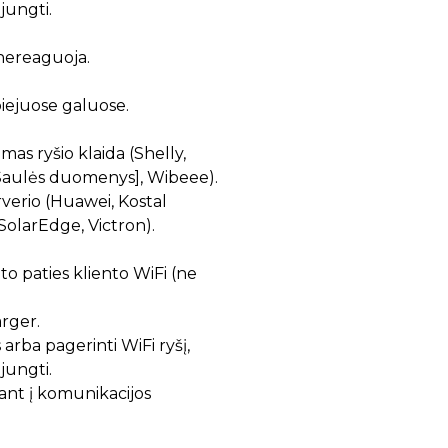
jungti.
nereaguoja.
biejuose galuose.
s ryšio klaida (Shelly,
 [Saulės duomenys], Wibeee).
verio (Huawei, Kostal
SolarEdge, Victron).
 to paties kliento WiFi (ne
arger.
rba pagerinti WiFi ryšį,
jungti.
giant į komunikacijos