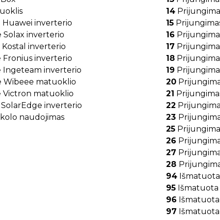
uoklis
14
Prijungimas
e Huawei inverterio
15
Prijungimas
 Solax inverterio
16
Prijungimas
 Kostal inverterio
17
Prijungimas
 Fronius inverterio
18
Prijungimas
e Ingeteam inverterio
19
Prijungimas
ie Wibeee matuoklio
20
Prijungima
e Victron matuoklio
21
Prijungima
 SolarEdge inverterio
22
Prijungimas
olo naudojimas
23
Prijungim
25
Prijungimas
26
Prijungima
27
Prijungima
28
Prijungima
94
Išmatuota 
95
Išmatuota 
96
Išmatuota 
97
Išmatuota 