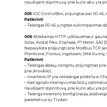
naudojant stiprintuvą, prie kurio abu yra pri
005
V2C ControlBox, prijungtas per RJ-45, 
Patikrinti
:
– Teisingas RJ-45 jungties sukrimpavimas a
006
Atliekamas HTTP užklausimas ir gaunama
Solax, Kostal Piko, Enphase, P1 Meter, SAJ
Nepavyksta prisijungti prie Modbus TCP ser
Plenticore, Fronius, Ingeteam, SMA Sunny, 
Patikrinti
:
– Teisingas abiejų įrenginių prijungimas prie
prie įkroviklio).
– Inverterio IP yra neteisingai priskirta e-Ch
– Kad signalo intensyvumas būtų optimalus a
naudojant stiprintuvą, prie kurio abu yra pri
– Teisinga inverterio konfigūracija, atsižvel
parametrus su Trydan.