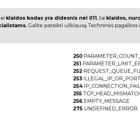
ei
klaidos kodas yra didesnis nei 011
, tai
klaidos, nu
cialistams.
Galite pateikti užklausą Techninės pagalbos c
250
PARAMETER_COUNT
251
PARAMETER_LIMIT_E
252
REQUEST_QUEUE_FU
253
ILLEGAL_IP_OR_POR
254
IP_CONNECTION_FAI
255
TCP_HEAD_MISMATC
256
EMPTY_MESSAGE
275
UNDEFINED_ERROR