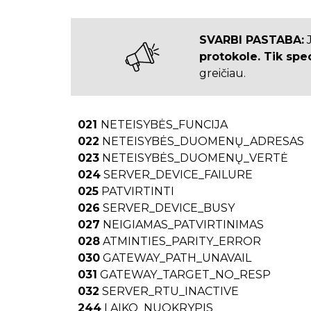
SVARBI PASTABA:
J
protokole. Tik spe
greičiau.
021
NETEISYBĖS_FUNCIJA
022
NETEISYBĖS_DUOMENŲ_ADRESAS
023
NETEISYBĖS_DUOMENŲ_VERTĖ
024
SERVER_DEVICE_FAILURE
025
PATVIRTINTI
026
SERVER_DEVICE_BUSY
027
NEIGIAMAS_PATVIRTINIMAS
028
ATMINTIES_PARITY_ERROR
030
GATEWAY_PATH_UNAVAIL
031
GATEWAY_TARGET_NO_RESP
032
SERVER_RTU_INACTIVE
244
LAIKO_NUOKRYPIS