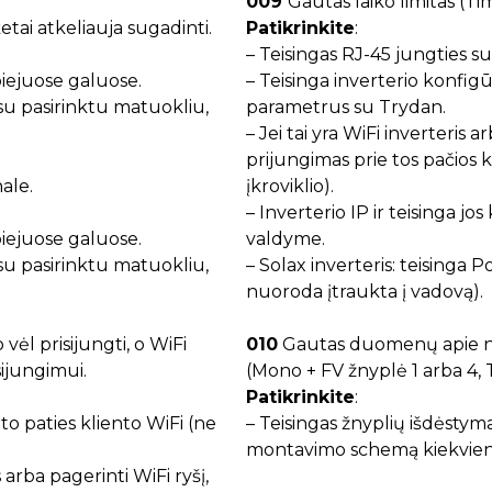
009
Gautas laiko limitas (Ti
tai atkeliauja sugadinti.
Patikrinkite
:
– Teisingas RJ-45 jungties 
biejuose galuose.
– Teisinga inverterio konfigū
su pasirinktu matuokliu,
parametrus su Trydan.
– Jei tai yra WiFi inverteris 
prijungimas prie tos pačios 
ale.
įkroviklio).
– Inverterio IP ir teisinga j
biejuose galuose.
valdyme.
su pasirinktu matuokliu,
– Solax inverteris: teisinga 
nuoroda įtraukta į vadovą).
ėl prisijungti, o WiFi
010
Gautas duomenų apie ne
sijungimui.
(Mono + FV žnyplė 1 arba 4, Tr
Patikrinkite
:
 to paties kliento WiFi (ne
– Teisingas žnyplių išdėstym
montavimo schemą kiekvien
rba pagerinti WiFi ryšį,