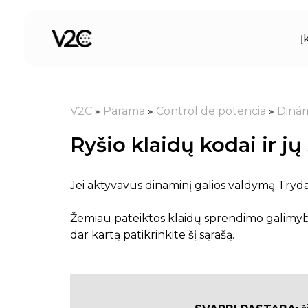
Pereiti
prie
Į
turinio
V2C
»
Parama
»
Control de potencia
»
Diná
Ryšio klaidų kodai ir j
Jei aktyvavus dinaminį galios valdymą Trydan
Žemiau pateiktos klaidų sprendimo galimyb
dar kartą patikrinkite šį sąrašą.