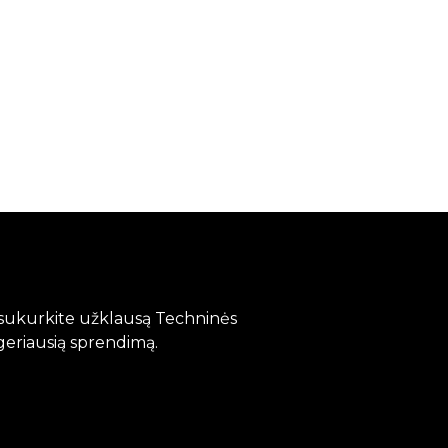
?
, sukurkite užklausą Techninės
geriausią sprendimą.