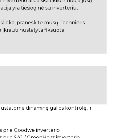
inverterio arba skaitiklio ir riboja jūsų
cija yra tiesioginė su inverteriu,
a išlieka, praneškite mūsų Techninės
įkrauti nustatyta fiksuota
nustatome dinaminę galios kontrolę, ir
 prie Goodwe inverterio
 prie SAJ / GreenHeiss inverterio