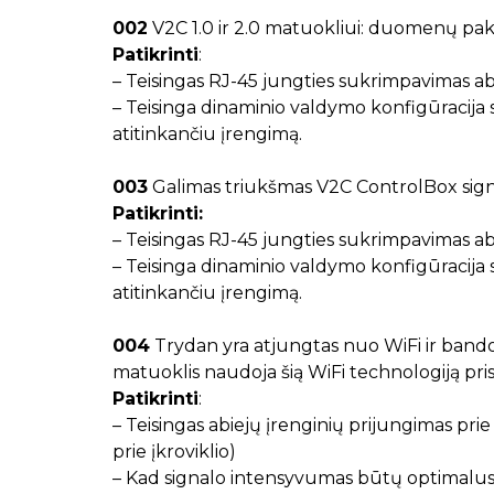
002
V2C 1.0 ir 2.0 matuokliui: duomenų pake
Patikrinti
:
– Teisingas RJ-45 jungties sukrimpavimas a
– Teisinga dinaminio valdymo konfigūracija 
atitinkančiu įrengimą.
003
Galimas triukšmas V2C ControlBox sign
Patikrinti:
– Teisingas RJ-45 jungties sukrimpavimas a
– Teisinga dinaminio valdymo konfigūracija 
atitinkančiu įrengimą.
004
Trydan yra atjungtas nuo WiFi ir bando v
matuoklis naudoja šią WiFi technologiją pri
Patikrinti
:
– Teisingas abiejų įrenginių prijungimas prie
prie įkroviklio)
– Kad signalo intensyvumas būtų optimalus a