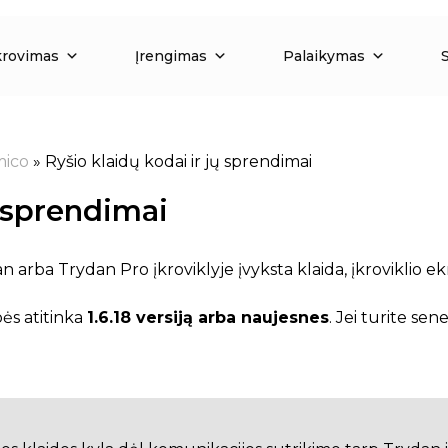
krovimas
Įrengimas
Palaikymas
mico
»
Ryšio klaidų kodai ir jų sprendimai
ų sprendimai
 arba Trydan Pro įkroviklyje įvyksta klaida, įkroviklio e
ės atitinka
1.6.18 versiją arba naujesnes
. Jei turite sen