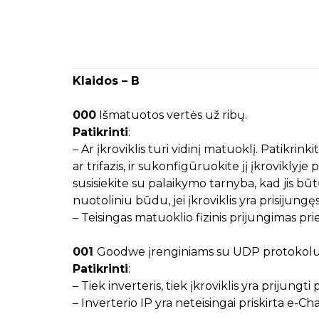
Klaidos – B
000
Išmatuotos vertės už ribų.
Patikrinti
:
– Ar įkroviklis turi vidinį matuoklį. Patikrinkit
ar trifazis, ir sukonfigūruokite jį įkrovikly
susisiekite su palaikymo tarnyba, kad jis b
nuotoliniu būdu, jei įkroviklis yra prisijungę
– Teisingas matuoklio fizinis prijungimas prie
001
Goodwe įrenginiams su UDP protokol
Patikrinti
:
– Tiek inverteris, tiek įkroviklis yra prijungti
– Inverterio IP yra neteisingai priskirta e-Ch