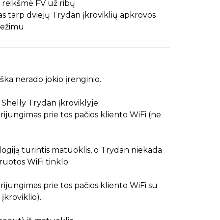
 reikšmė FV už ribų
s tarp dviejų Trydan įkroviklių apkrovos
režimu
ka nerado jokio įrenginio.
 Shelly Trydan įkroviklyje.
prijungimas prie tos pačios kliento WiFi (ne
ogiją turintis matuoklis, o Trydan niekada
uotos WiFi tinklo.
prijungimas prie tos pačios kliento WiFi su
kroviklio).