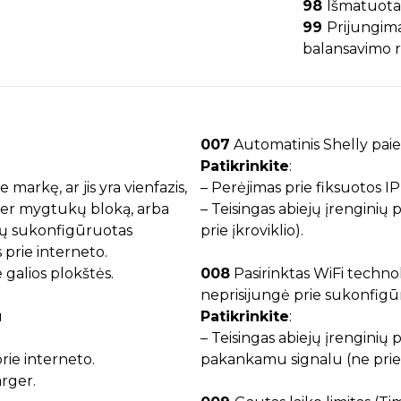
98
Išmatuota
99
Prijungima
balansavimo 
007
Automatinis Shelly paieš
Patikrinkite
:
e markę, ar jis yra vienfazis,
– Perėjimas prie fiksuotos IP
je per mygtukų bloką, arba
– Teisingas abiejų įrenginių 
ūtų sukonfigūruotas
prie įkroviklio).
s prie interneto.
 galios plokštės.
008
Pasirinktas WiFi technol
neprisijungė prie sukonfigūr
u
Patikrinkite
:
– Teisingas abiejų įrenginių 
 prie interneto.
pakankamu signalu (ne prie į
arger.