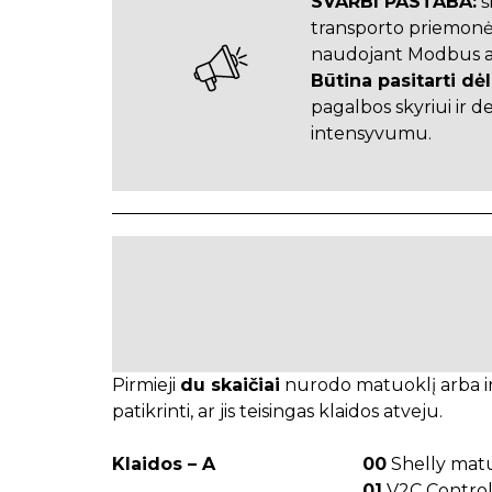
SVARBI PASTABA:
š
transporto priemonės į
naudojant Modbus a
Būtina pasitarti d
pagalbos skyriui ir 
intensyvumu.
Pirmieji
du skaičiai
nurodo matuoklį arba inv
patikrinti, ar jis teisingas klaidos atveju.
Klaidos – A
00
Shelly matu
01
V2C Contro