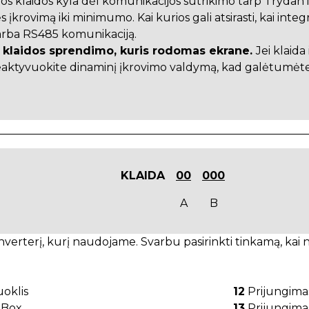
ios klaidos kyla dėl komunikacijos sutrikimo tarp Trydan ir 
krovimą iki minimumo. Kai kurios gali atsirasti, kai integra
rba RS485 komunikaciją.
ėl klaidos sprendimo, kuris rodomas ekrane.
Jei klaid
deaktyvuokite dinaminį įkrovimo valdymą, kad galėtumėte 
KLAIDA
00
000
A
B
erterį, kurį naudojame. Svarbu pasirinkti tinkamą, kai 
oklis
12
Prijungimas
lBox
13
Prijungimas