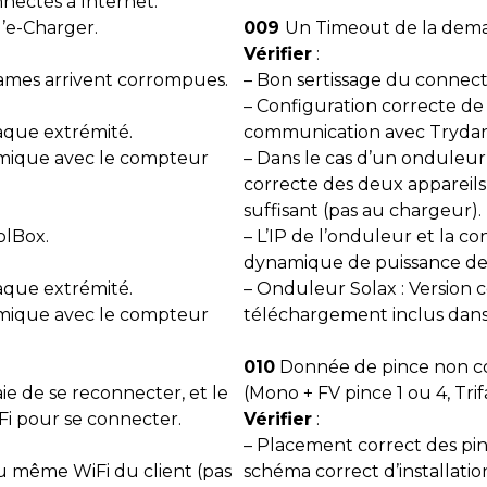
nectés à Internet.
l’e-Charger.
009
Un Timeout de la dema
Vérifier
:
trames arrivent corrompues.
– Bon sertissage du connec
– Configuration correcte de
aque extrémité.
communication avec Trydan
amique avec le compteur
– Dans le cas d’un onduleu
correcte des deux appareils
suffisant (pas au chargeur).
olBox.
– L’IP de l’onduleur et la c
dynamique de puissance de
aque extrémité.
– Onduleur Solax : Version 
amique avec le compteur
téléchargement inclus dans
010
Donnée de pince non co
e de se reconnecter, et le
(Mono + FV pince 1 ou 4, Trif
Fi pour se connecter.
Vérifier
:
– Placement correct des pin
au même WiFi du client (pas
schéma correct d’installati