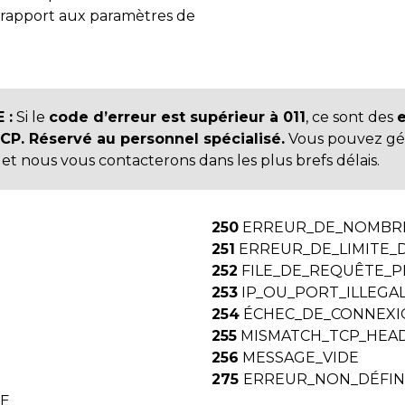
r rapport aux paramètres de
 :
Si le
code d’erreur est supérieur à 011
, ce sont des
e
. Réservé au personnel spécialisé.
Vous pouvez gé
t nous vous contacterons dans les plus brefs délais.
250
ERREUR_DE_NOMBR
251
ERREUR_DE_LIMITE_
252
FILE_DE_REQUÊTE_P
253
IP_OU_PORT_ILLEGA
254
ÉCHEC_DE_CONNEXI
255
MISMATCH_TCP_HEA
256
MESSAGE_VIDE
275
ERREUR_NON_DÉFIN
LE