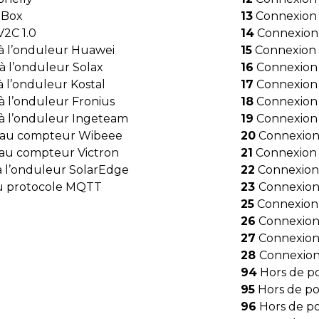
lBox
13
Connexion 
2C 1.0
14
Connexion 
à l’onduleur Huawei
15
Connexion 
 l’onduleur Solax
16
Connexion
 l’onduleur Kostal
17
Connexion 
 l’onduleur Fronius
18
Connexion 
à l’onduleur Ingeteam
19
Connexion
 au compteur Wibeee
20
Connexion 
au compteur Victron
21
Connexion 
 l’onduleur SolarEdge
22
Connexion 
du protocole MQTT
23
Connexion
25
Connexion 
26
Connexion 
27
Connexion
28
Connexion
94
Hors de p
95
Hors de po
96
Hors de p