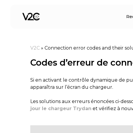
Aller
au
Re
contenu
V2C
»
Connection error codes and their sol
Codes d’erreur de conne
Si en activant le contrôle dynamique de pu
apparaîtra sur l’écran du chargeur.
Les solutions aux erreurs énoncées ci-des
jour le chargeur Trydan
et vérifiez à nouv