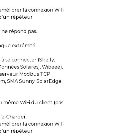
 améliorer la connexion WiFi
 d’un répéteur.
 ne répond pas.
aque extrémité.
à se connecter (Shelly,
Données Solaires], Wibeee).
au serveur Modbus TCP
eam, SMA Sunny, SolarEdge,
au même WiFi du client (pas
l’e-Charger.
 améliorer la connexion WiFi
 d’un répéteur.