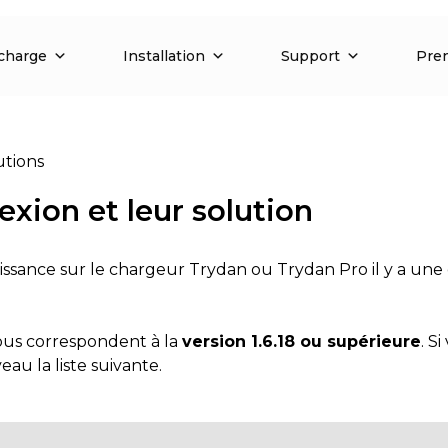
charge
Installation
Support
Pren
utions
xion et leur solution
issance sur le chargeur Trydan ou Trydan Pro il y a une
sous correspondent à la
version 1.6.18 ou supérieure
. S
eau la liste suivante.