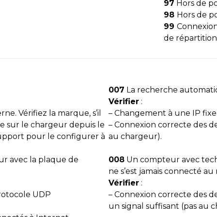
97
Hors de p
98
Hors de p
99
Connexion
de répartitio
007
La recherche automatiq
Vérifier
:
ne. Vérifiez la marque, s’il
– Changement à une IP fixe
e sur le chargeur depuis le
– Connexion correcte des d
pport pour le configurer à
au chargeur).
r avec la plaque de
008
Un compteur avec techn
ne s’est jamais connecté au
Vérifier
:
rotocole UDP
– Connexion correcte des d
un signal suffisant (pas au 