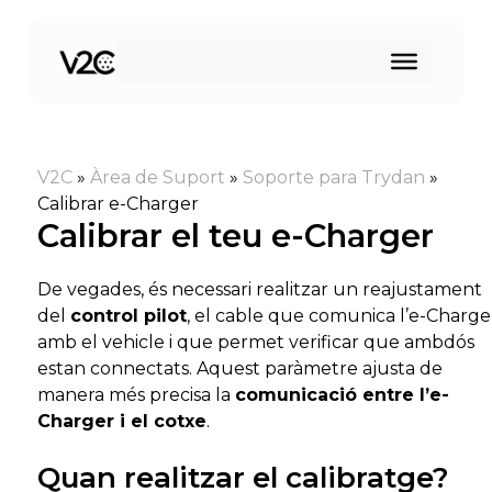
Vés
al
contingut
V2C
»
Àrea de Suport
»
Soporte para Trydan
»
Calibrar e-Charger
Calibrar el teu e-Charger
De vegades, és necessari realitzar un reajustament
del
control pilot
, el cable que comunica l’e-Charge
amb el vehicle i que permet verificar que ambdós
estan connectats. Aquest paràmetre ajusta de
manera més precisa la
comunicació entre l’e-
Charger i el cotxe
.
Quan realitzar el calibratge?