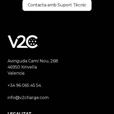
Contacta amb Suport Tècnic
Avinguda Camí Nou, 268
46950 Xirivella
Valencia
+34 96 065 45 54
info@v2charge.com
LEGALITAT