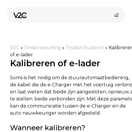
Ga
naar
de
inhoud
V2C
»
Ondersteuning
»
Trydan Support
»
Kalibrere
of e-lader
Kalibreren of e-lader
Soms is het nodig om de stuurautomaatbediening,
de kabel die de e-Charger met het voertuig verbin
en laat weten dat beide zijn aangesloten, opnieuw 
te stellen. beide verbonden zijn. Met deze paramet
kan de communicatie tussen de e-Charger en de
auto nauwkeuriger worden afgesteld.
Wanneer kalibreren?