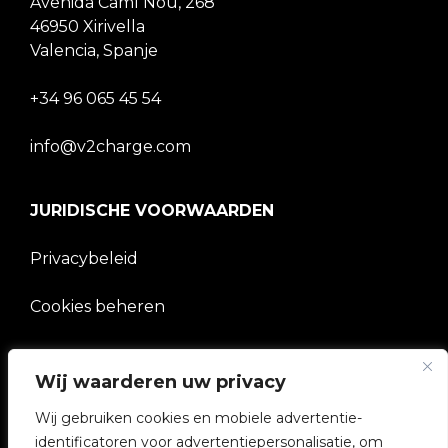
Avenida Camí Nou, 268
46950 Xirivella
Valencia, Spanje
+34 96 065 45 54
info@v2charge.com
JURIDISCHE VOORWAARDEN
Privacybeleid
Cookies beheren
BEDRIJF
Wij waarderen uw privacy
Wij gebruiken cookies en mobiele advertentie-
V2C Gemeenschap
identificatoren voor advertentiepersonalisatie, om