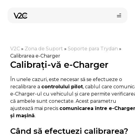
Sari
la
conținut
V2C
»
Zona de Suport
»
Soporte para Trydan
»
Calibrarea e-Charger
Calibrați-vă e-Charger
În unele cazuri, este necesar să se efectueze o
Cumpără online
recalibrare a
controlului pilot
, cablul care comunic
e-Charger-ul cu vehiculul și care permite verificare
că ambele sunt conectate. Acest parametru
ajustează mai precis
comunicarea între e-Charge
și mașină
.
Când să efectuezi calibrarea?