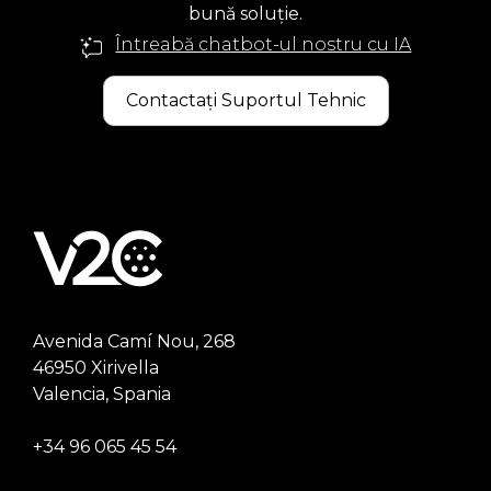
bună soluție.
Întreabă chatbot-ul nostru cu IA
Contactați Suportul Tehnic
Avenida Camí Nou, 268
46950 Xirivella
Valencia, Spania
+34 96 065 45 54