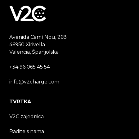
Avenida Camí Nou, 268
46950 Xirivella
Valencia, Španjolska
+34 96 065 45 54
info@v2charge.com
TVRTKA
V2C zajednica
Radite s nama