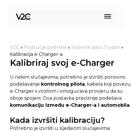
Preskoči
na
sadržaj
V2C
»
Područje podrške
»
Soporte para Trydan
»
Kalibracija e-Charger-a
Kalibriraj svoj e-Charger
U nekim slučajevima, potrebno je izvršiti ponovno
podešavanje
kontrolnog pilota
, kabela koji povezu
e-Charger s vozilom i omogućava provjeru da su
oboje spojeni. Ova postavka preciznije podešava
komunikaciju između e-Charger-a i automobila
.
Kada izvršiti kalibraciju?
Potrebno je izvršiti u sljedećim slučajevima: