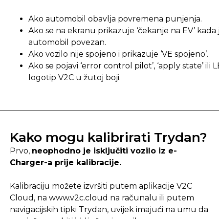
Ako automobil obavlja povremena punjenja.
Ako se na ekranu prikazuje ‘čekanje na EV’ kada 
automobil povezan.
Ako vozilo nije spojeno i prikazuje ‘VE spojeno’.
Ako se pojavi ‘error control pilot’, ‘apply state’ ili 
logotip V2C u žutoj boji.
Kako mogu kalibrirati Trydan?
Prvo,
neophodno je isključiti vozilo iz e-
Charger-a prije kalibracije.
Kalibraciju možete izvršiti putem aplikacije V2C
Cloud, na www.v2c.cloud na računalu ili putem
navigacijskih tipki Trydan, uvijek imajući na umu da