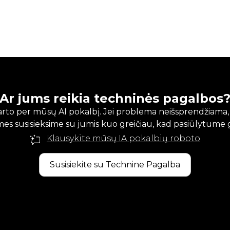
Ar jums reikia techninės pagalbos
karto per mūsų AI pokalbį. Jei problema neišsprendžiama
mes susisieksime su jumis kuo greičiau, kad pasiūlytume 
Klausykite mūsų IA pokalbių roboto
Susisiekite su Technine Pagalba