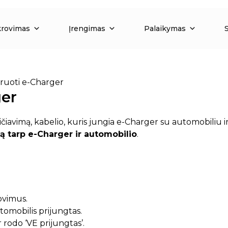
krovimas
Įrengimas
Palaikymas
bruoti e-Charger
ger
čiavimą, kabelio, kuris jungia e-Charger su automobiliu ir le
ą tarp e-Charger ir automobilio
.
ovimus.
tomobilis prijungtas.
 rodo ‘VE prijungtas’.