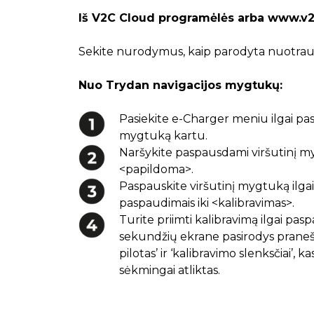
Iš V2C Cloud programėlės arba www.v2
Sekite nurodymus, kaip parodyta nuotrau
Nuo Trydan navigacijos mygtukų:
Pasiekite e-Charger meniu ilgai pasp
mygtuką kartu.
Naršykite paspausdami viršutinį myg
<papildoma>.
Paspauskite viršutinį mygtuką ilgai
paspaudimais iki <kalibravimas>.
Turite priimti kalibravimą ilgai pas
sekundžių ekrane pasirodys praneši
pilotas’ ir ‘kalibravimo slenksčiai’, 
sėkmingai atliktas.