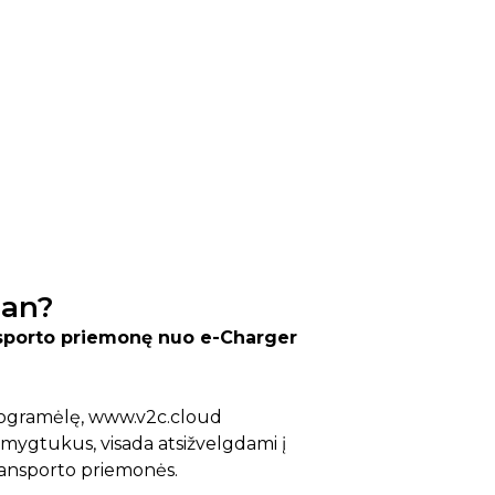
dan?
nsporto priemonę nuo e-Charger
programėlę, www.v2c.cloud
mygtukus, visada atsižvelgdami į
 transporto priemonės.