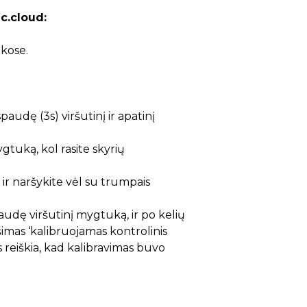
c.cloud:
kose.
audę (3s) viršutinį ir apatinį
tuką, kol rasite skyrių
 ir naršykite vėl su trumpais
paudę viršutinį mygtuką, ir po kelių
mas ‘kalibruojamas kontrolinis
kas reiškia, kad kalibravimas buvo