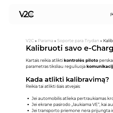
Pereiti
prie
Į
turinio
V2C
»
Parama
»
Soporte para Trydan
»
Kali
Kalibruoti savo e-Char
Kartais reikia atlikti
kontrolės piloto
perskai
parametras tiksliau reguliuoja
komunikacij
Kada atlikti kalibravimą?
Reikia tai atlikti šiais atvejais:
Jei automobilis atlieka pertraukiamas kr
Jei ekrane pasirodo „laukiama VE“, kai au
Jei transporto priemonė nėra prijungta ir