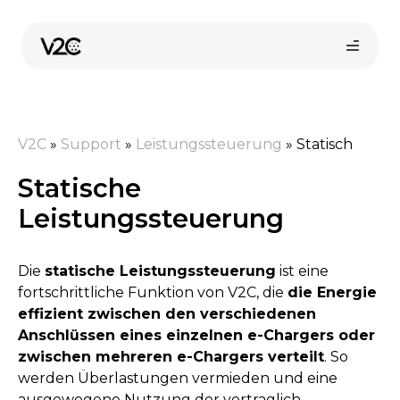
Zum
Inhalt
springen
V2C
»
Support
»
Leistungssteuerung
»
Statisch
Statische
Leistungssteuerung
Online-Shop
Die
statische Leistungssteuerung
ist eine
fortschrittliche Funktion von V2C, die
die Energie
effizient zwischen den verschiedenen
Installateur finden
Anschlüssen eines einzelnen e-Chargers oder
zwischen mehreren e-Chargers verteilt
. So
werden Überlastungen vermieden und eine
ausgewogene Nutzung der vertraglich