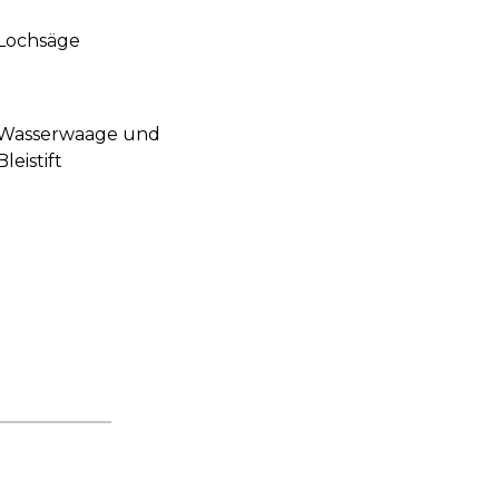
Lochsäge
Wasserwaage und
Bleistift
t