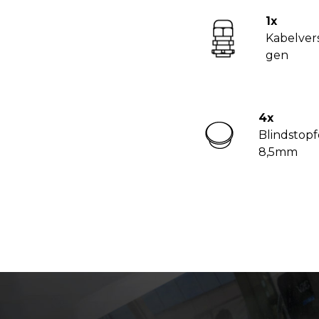
1x
Kabelve
gen
4x
Blindstopf
8,5mm