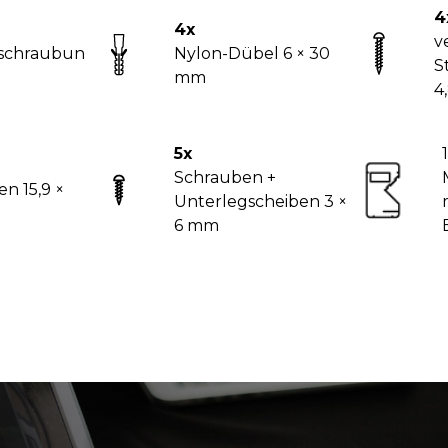
4
4x
v
rschraubun
Nylon-Dübel 6 × 30
S
mm
4
5x
1
Schrauben +
en 15,9 ×
Unterlegscheiben 3 ×
6 mm