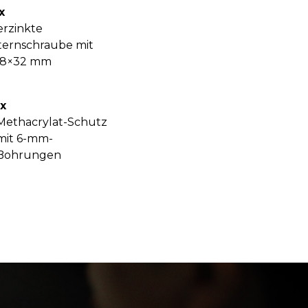
x
erzinkte
ternschraube mit
,8×32 mm
x
Methacrylat-Schutz
mit 6-mm-
Bohrungen