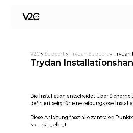
Zum
Inhalt
springen
V2C
»
Support
»
Trydan-Support
»
Trydan 
Trydan Installationsh
Die Installation entscheidet über Sicherhei
definiert sein; für eine reibungslose Installa
Diese Anleitung fasst alle zentralen Punk
korrekt gelingt.