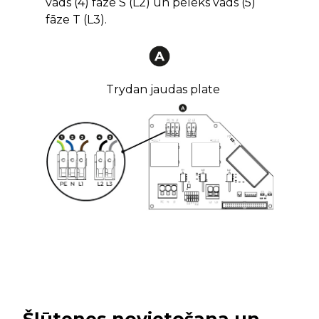
vads (4) fāze S (L2) un pelēks vads (5)
fāze T (L3).
Trydan jaudas plate