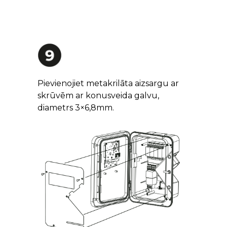
Pievienojiet metakrilāta aizsargu ar
skrūvēm ar konusveida galvu,
diametrs 3×6,8mm.