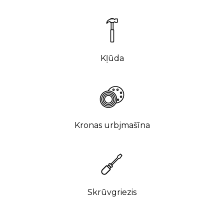
Kļūda
Kronas urbjmašīna
Skrūvgriezis