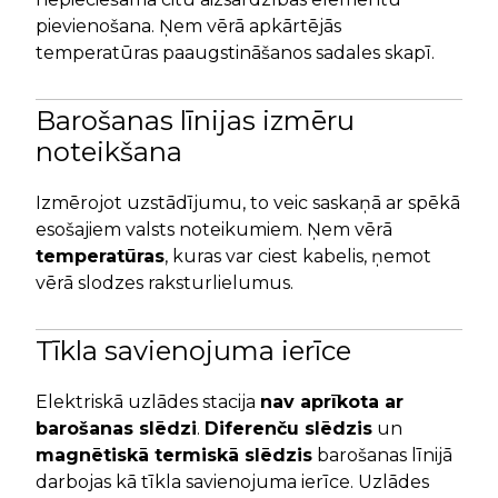
pievienošana. Ņem vērā apkārtējās
temperatūras paaugstināšanos sadales skapī.
Barošanas līnijas izmēru
noteikšana
Izmērojot uzstādījumu, to veic saskaņā ar spēkā
esošajiem valsts noteikumiem. Ņem vērā
temperatūras
, kuras var ciest kabelis, ņemot
vērā slodzes raksturlielumus.
Tīkla savienojuma ierīce
Elektriskā uzlādes stacija
nav aprīkota ar
barošanas slēdzi
.
Diferenču slēdzis
un
magnētiskā termiskā slēdzis
barošanas līnijā
darbojas kā tīkla savienojuma ierīce. Uzlādes