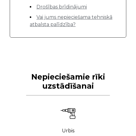
Drošības brīdinājumi
Vai jums nepieciešama tehniskā
atbalsta palīdzība?
Nepieciešamie rīki
uzstādīšanai
Urbis