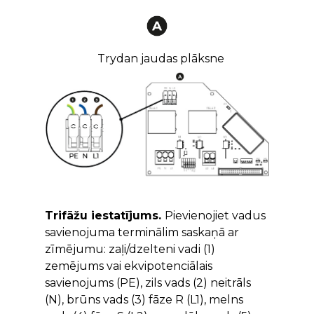
Trydan jaudas plāksne
Trifāžu iestatījums.
Pievienojiet vadus
savienojuma terminālim saskaņā ar
zīmējumu: zaļi/dzelteni vadi (1)
zemējums vai ekvipotenciālais
savienojums (PE), zils vads (2) neitrāls
(N), brūns vads (3) fāze R (L1), melns