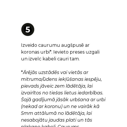
Izveido caurumu augšpusē ar
koronas urbi*. Ievieto preses uzgali
un izvelc kabeli cauri tam.
*
Ārējās uzstādēs vai vietās ar
mitruma/ūdens iekļūšanas iespēju,
pievads jāveic zem lādētāja, lai
izvairītos no tiešas lietus iedarbības.
Šajā gadījumā jāsāk urbšana ar urbi
(nekad ar koronu) un ne vairāk kā
5mm attālumā no lādētāja, lai
nesabojātu jaudas plati un tās
plakano kabeli. Caurums