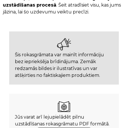
uzstādīšanas procesā
. Šeit atradīsiet visu, kas jums
jāzina, lai šo uzdevumu veiktu precīzi.
Šis rokasgrāmata var mainīt informāciju
bez iepriekšēja brīdinājuma. Zemāk
redzamās bildes ir ilustratīvas un var
atšķirties no faktiskajiem produktiem.
Jūs varat arī lejupielādēt pilnu
uzstādīšanas rokasgrāmatu PDF formātā.