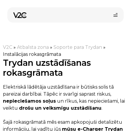
Skip
to
content
V2C
»
Atbalsta zona
»
Soporte para Trydan
»
Instalācijas rokasgrāmata
Trydan uzstādīšanas
rokasgrāmata
Pirkt tiešsaistē
Elektriskā lādētāja uzstādīšana ir būtisks solis tā
pareizai darbībai. Tāpēc ir svarīgi saprast riskus,
nepieciešamos soļus
un rīkus, kas nepieciešami, lai
veiktu
drošu un veiksmīgu uzstādīšanu
.
Šajā rokasgrāmatā mēs esam apkopojuši detalizētu
informāciju, lai vadītu jūs
mūsu e-Charger Trydan