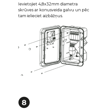
Ievietojiet 4,8x32mm diametra
skrūves ar konusveida galvu un pēc
tam ielieciet aizbāžņus.