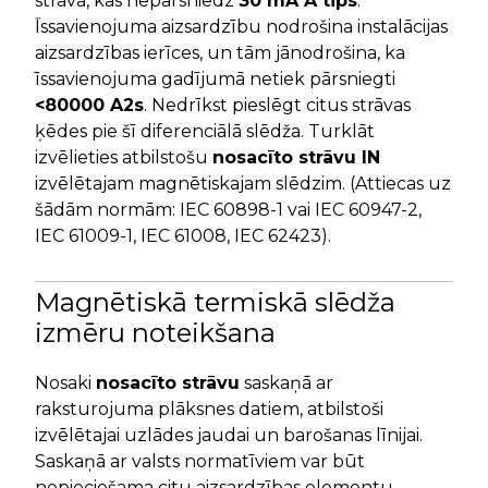
strāva, kas nepārsniedz
30 mA A tips
.
Īssavienojuma aizsardzību nodrošina instalācijas
aizsardzības ierīces, un tām jānodrošina, ka
īssavienojuma gadījumā netiek pārsniegti
<80000 A2s
. Nedrīkst pieslēgt citus strāvas
ķēdes pie šī diferenciālā slēdža. Turklāt
izvēlieties atbilstošu
nosacīto strāvu IN
izvēlētajam magnētiskajam slēdzim. (Attiecas uz
šādām normām: IEC 60898-1 vai IEC 60947-2,
IEC 61009-1, IEC 61008, IEC 62423).
Magnētiskā termiskā slēdža
izmēru noteikšana
Nosaki
nosacīto strāvu
saskaņā ar
raksturojuma plāksnes datiem, atbilstoši
izvēlētajai uzlādes jaudai un barošanas līnijai.
Saskaņā ar valsts normatīviem var būt
nepieciešama citu aizsardzības elementu