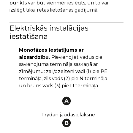
punkts var būt vienmēr ieslēgts, un to var
izslēgt tikai retas lietošanas gadījumā.
Elektriskās instalācijas
iestatīšana
Monofāzes iestatījums ar
aizsardzību.
Pievienojiet vadus pie
savienojuma termināļa saskaņā ar
zīmējumu: zaļi/dzelteni vadi (1) pie PE
termināļa, zils vads (2) pie N termināļa
un brūns vads (3) pie L1 termināļa.
Trydan jaudas plāksne