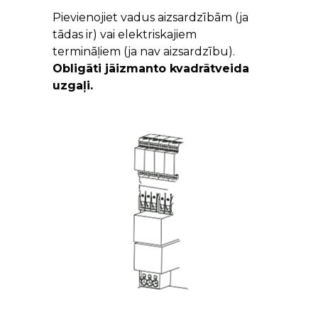
Pievienojiet vadus aizsardzībām (ja
tādas ir) vai elektriskajiem
termināļiem (ja nav aizsardzību).
Obligāti jāizmanto kvadrātveida
uzgaļi.