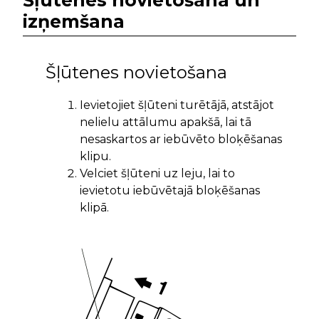
Šļūtenes novietošana un
izņemšana
Šļūtenes novietošana
Ievietojiet šļūteni turētājā, atstājot
nelielu attālumu apakšā, lai tā
nesaskartos ar iebūvēto bloķēšanas
klipu.
Velciet šļūteni uz leju, lai to
ievietotu iebūvētajā bloķēšanas
klipā.