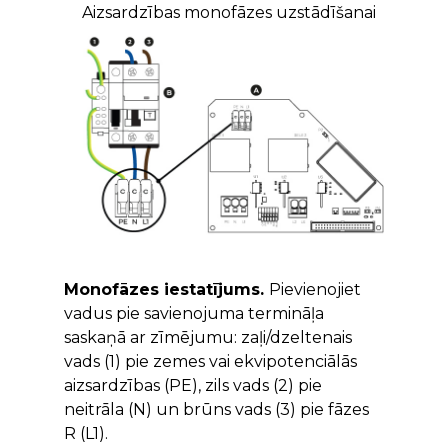
Aizsardzības monofāzes uzstādīšanai
Monofāzes iestatījums.
Pievienojiet
vadus pie savienojuma termināļa
saskaņā ar zīmējumu: zaļi/dzeltenais
vads (1) pie zemes vai ekvipotenciālās
aizsardzības (PE), zils vads (2) pie
neitrāla (N) un brūns vads (3) pie fāzes
R (L1).