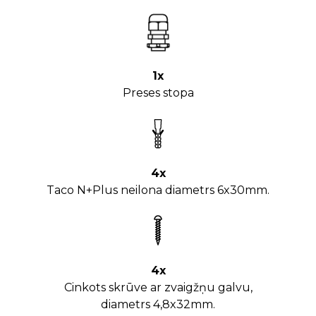
1x
Preses stopa
4x
Taco N+Plus neilona diametrs 6x30mm.
4x
Cinkots skrūve ar zvaigžņu galvu,
diametrs 4,8x32mm.