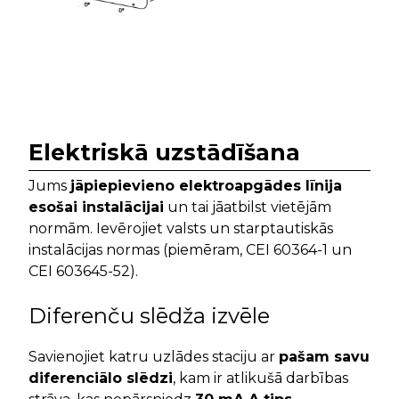
Elektriskā uzstādīšana
Jums
jāpiepievieno elektroapgādes līnija
esošai instalācijai
un tai jāatbilst vietējām
normām. Ievērojiet valsts un starptautiskās
instalācijas normas (piemēram, CEI 60364-1 un
CEI 603645-52).
Diferenču slēdža izvēle
Savienojiet katru uzlādes staciju ar
pašam savu
diferenciālo slēdzi
, kam ir atlikušā darbības