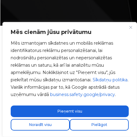
Mēs cienām jūsu privātumu
Vispārējās iezīmes
Mēs izmantojam sīkdatnes un mobilās reklāmas
identifikatorus reklāmu personalizēšanai, lai
nodrošinātu personalizētas un nepersonalizētas
reklāmas un saturu, kā arī lai analizētu mūsu
e-Charger
apmeklējumu. Noklikšķinot uz "Pieņemt visu", jūs
piekrītat mūsu sīkdatņu izmantošanai.
Sīkdatņu politika
.
Trydan
Vairāk informācijas par to, kā Google apstrādā datus
uzņēmumu vārdā
business.safety.google/privacy
.
Pieņemt visu
Krāsa
Atrodi savu uzstādītāju
⚫ Melns
Noraidīt visu
Pielāgot