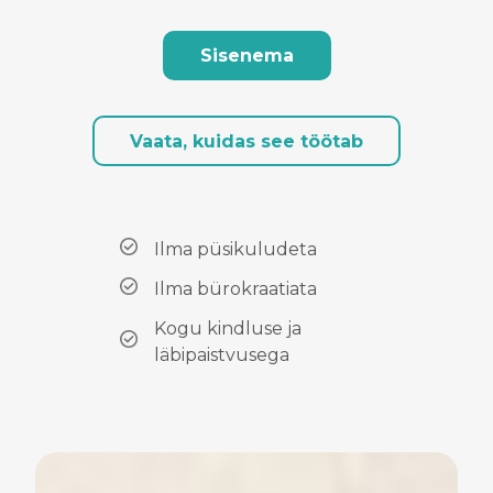
Sisenema
Vaata, kuidas see töötab
Ilma püsikuludeta
Ilma bürokraatiata
Kogu kindluse ja
läbipaistvusega