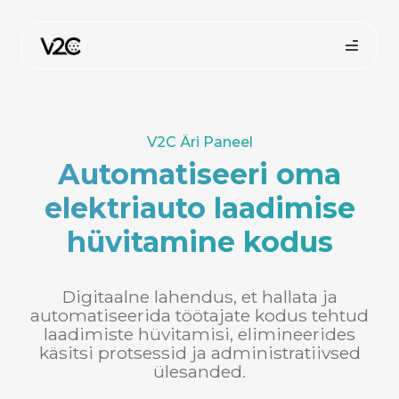
Skip
to
content
V2C Äri Paneel
Automatiseeri oma
elektriauto laadimise
hüvitamine kodus
Digitaalne lahendus, et hallata ja
automatiseerida töötajate kodus tehtud
laadimiste hüvitamisi, elimineerides
käsitsi protsessid ja administratiivsed
ülesanded.