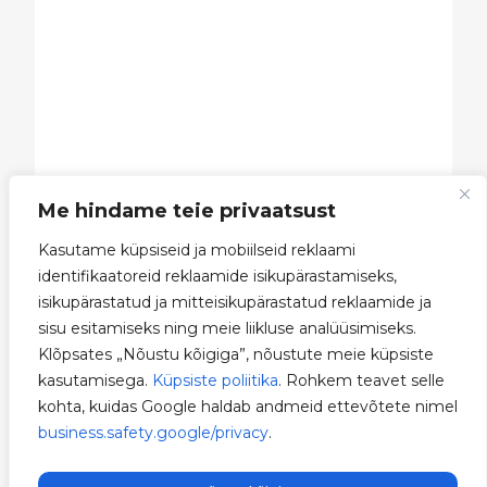
Me hindame teie privaatsust
Kasutame küpsiseid ja mobiilseid reklaami
identifikaatoreid reklaamide isikupärastamiseks,
isikupärastatud ja mitteisikupärastatud reklaamide ja
sisu esitamiseks ning meie liikluse analüüsimiseks.
Klõpsates „Nõustu kõigiga”, nõustute meie küpsiste
kasutamisega.
Küpsiste poliitika
. Rohkem teavet selle
kohta, kuidas Google haldab andmeid ettevõtete nimel
business.safety.google/privacy
.