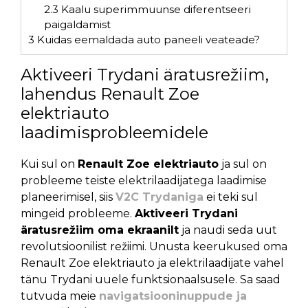
2.3
Kaalu superimmuunse diferentseeri
paigaldamist
3
Kuidas eemaldada auto paneeli veateade?
Aktiveeri Trydani äratusrežiim,
lahendus Renault Zoe
elektriauto
laadimisprobleemidele
Kui sul on
Renault Zoe elektriauto
ja sul on
probleeme teiste elektrilaadijatega laadimise
planeerimisel, siis
V2C Trydaniga
ei teki sul
mingeid probleeme.
Aktiveeri Trydani
äratusrežiim oma ekraanilt
ja naudi seda uut
revolutsioonilist režiimi. Unusta keerukused oma
Renault Zoe elektriauto ja elektrilaadijate vahel
tänu Trydani uuele funktsionaalsusele. Sa saad
tutvuda meie
navigatsiooninuppude ja