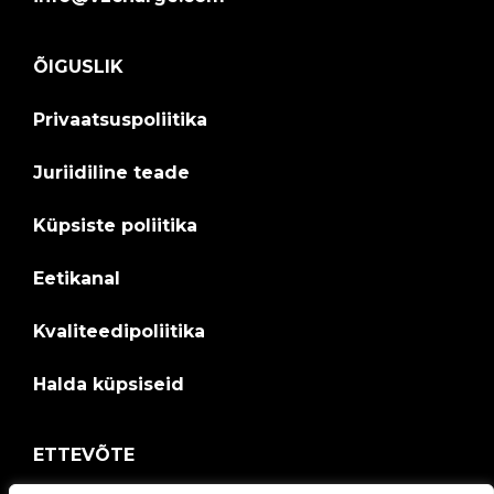
ÕIGUSLIK
Privaatsuspoliitika
Juriidiline teade
Küpsiste poliitika
Eetikanal
Kvaliteedipoliitika
Halda küpsiseid
ETTEVÕTE