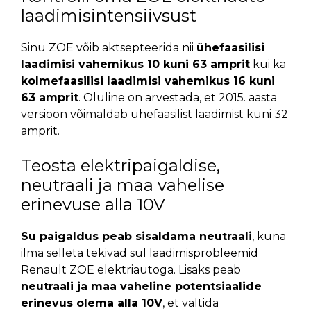
laadimisintensiivsust
Sinu ZOE võib aktsepteerida nii
ühefaasilisi
laadimisi vahemikus 10 kuni 63 amprit
kui ka
kolmefaasilisi laadimisi vahemikus 16 kuni
63 amprit
. Oluline on arvestada, et 2015. aasta
versioon võimaldab ühefaasilist laadimist kuni 32
amprit.
Teosta elektripaigaldise,
neutraali ja maa vahelise
erinevuse alla 10V
Su paigaldus peab sisaldama neutraali
, kuna
ilma selleta tekivad sul laadimisprobleemid
Renault ZOE elektriautoga. Lisaks peab
neutraali ja maa vaheline potentsiaalide
erinevus olema alla 10V
, et vältida