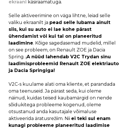
ekraani
käsiraamatuga.
Selle aktiveerimine on väga lihtne, leiad selle
valiku ekraanilt ja
pead selle lubama ainult
siis, kui su auto ei lae kohe pärast
ühendamist või kui tal on planeeritud
laadimine
. Kõige sagedasemad mudelid, millel
on see probleem, on Renault ZOE ja Dacia
Spring. ¡
A
nüüd lahendab V2C Trydan sinu
laadimisprobleemid Renault ZOE elektriauto
ja Dacia Springiga!
V2C-s kuulame alati oma kliente, et parandada
oma teenuseid. Ja pärast seda, kui oleme
näinud, kuidas teised kaubamärgid on nende
sõidukitega probleeme kogenud, oleme
otsustanud anda kasutajale võimaluse
aktiveerida äratusrežiim. Nii
ei teki sul enam
kunagi probleeme planeeritud laadimise