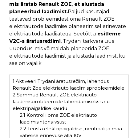
mis äratab Renault ZOE, et alustada
planeeritud laadimist.
Paljud kasutajad
teatavad probleemidest oma Renault ZOE
elektriautode laadimise planeerimisel erinevate
elektriautode laadijatega. Seetõttu
esitleme
V2C-s äratusrežiimi
, Trydani tarkvara uus
uuendus, mis võimaldab planeerida ZOE
elektriautode laadimist ja alustada laadimist, kui
see on vajalik.
1
Aktiveeri Trydani äratusrežiim, lahendus
Renault Zoe elektriauto laadimisprobleemidele
2
Sammud Renault ZOE elektriauto
laadimisprobleemide lahendamiseks sinu
elektripaigaldise kaudu
2.1
Kontrolli oma ZOE elektriauto
laadimisintensiivsust
2.2
Teosta elektripaigaldise, neutraali ja maa
vahelise erinevuse alla 10V