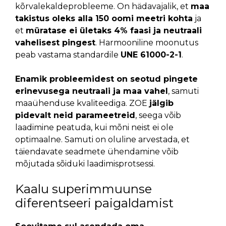
kõrvalekaldeprobleeme. On hädavajalik, et
maa
takistus oleks alla 150 oomi meetri kohta
ja
et
müratase ei ületaks 4% faasi ja neutraali
vahelisest pingest
. Harmooniline moonutus
peab vastama standardile
UNE 61000-2-1
.
Enamik probleemidest on seotud pingete
erinevusega neutraali ja maa vahel
, samuti
maaühenduse kvaliteediga. ZOE
jälgib
pidevalt neid parameetreid
, seega võib
laadimine peatuda, kui mõni neist ei ole
optimaalne. Samuti on oluline arvestada, et
täiendavate seadmete ühendamine võib
mõjutada sõiduki laadimisprotsessi.
Kaalu superimmuunse
diferentseeri paigaldamist