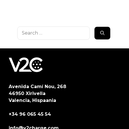
Search
for:
Avenida Camí Nou, 268
46950 Xirivella
Valencia, Hispaania
+34 96 065 45 54
info@v2charge.com