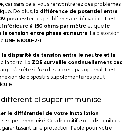
re
, car sans cela, vous rencontrerez des problèmes
ique. De plus,
la différence de potentiel entre
10V
pour éviter les problèmes de dérivation. Il est
t inférieure à 150 ohms par mètre
et que
le
 la tension entre phase et neutre
. La distorsion
me
UNE 61000-2-1
.
la disparité de tension entre le neutre et la
 à la terre. La
ZOE surveille continuellement ces
arge s’arrête si l’un d’eux n’est pas optimal. Il est
nexion de dispositifs supplémentaires peut
icule.
n différentiel super immunisé
le différentiel de votre installation
el super immunisé. Ces dispositifs sont disponibles
, garantissant une protection fiable pour votre