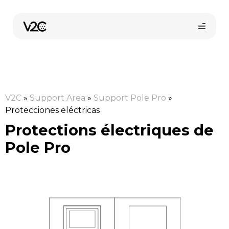
Aller
au
contenu
V2C
»
Support Area
»
Support Pole Pro
»
Protecciones eléctricas
Protections électriques de
Pole Pro
Boutique en ligne
Trouvez votre installateur