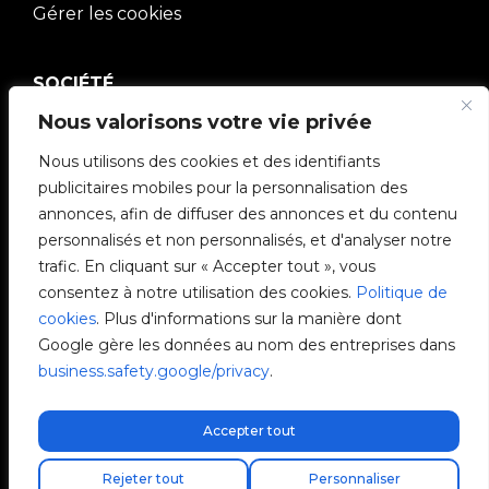
Gérer les cookies
SOCIÉTÉ
Nous valorisons votre vie privée
Communauté V2C
Nous utilisons des cookies et des identifiants
e-Chargers
publicitaires mobiles pour la personnalisation des
annonces, afin de diffuser des annonces et du contenu
V2C Cloud
personnalisés et non personnalisés, et d'analyser notre
trafic. En cliquant sur « Accepter tout », vous
V2C Payments
consentez à notre utilisation des cookies.
Politique de
cookies
. Plus d'informations sur la manière dont
Blog
Google gère les données au nom des entreprises dans
business.safety.google/privacy
.
V2C Affiliate Program
Accepter tout
Livraison express gratuite !
Rejeter tout
Personnaliser
V2C © 2026 All rights reserved.