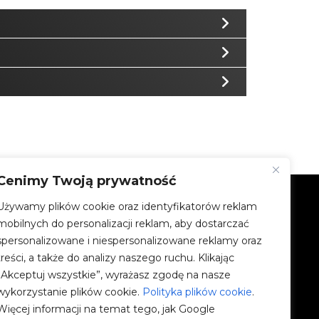
Cenimy Twoją prywatność
Używamy plików cookie oraz identyfikatorów reklam
FIRMA
mobilnych do personalizacji reklam, aby dostarczać
spersonalizowane i niespersonalizowane reklamy oraz
Społeczności V2C
treści, a także do analizy naszego ruchu. Klikając
„Akceptuj wszystkie”, wyrażasz zgodę na nasze
e-Chargers
wykorzystanie plików cookie.
Polityka plików cookie
.
Więcej informacji na temat tego, jak Google
V2C Cloud