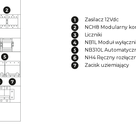
Zasilacz 12Vdc
NCH8 Modularny ko
Liczniki
NB1L Moduł wyłączn
NB310L Automatyczn
NH4 Ręczny rozłączn
Zacisk uziemiający