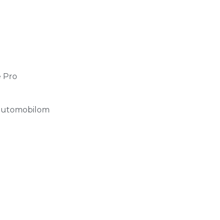
e Pro
 automobilom