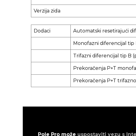
Verzija zida
Dodaci
Automatski resetirajući dif
Monofazni diferencijal tip 
Trifazni diferencijal tip B (
Prekoračenja P+T monof
Prekoračenja P+T trifazn
Pole Pro može
uspostaviti vezu s Int