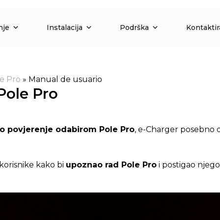
nje
Instalacija
Podrška
Kontaktir
e Pro
»
Manual de usuario
 Pole Pro
zao povjerenje odabirom Pole Pro
, e-Charger posebno di
korisnike kako bi
upoznao rad Pole Pro
i postigao njeg