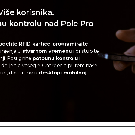
iše korisnika.
u kontrolu nad Pole Pro
.
odelite RFID kartice
,
programirajte
punjenja u
stvarnom vremenu
i pristupite
ji. Postignite
potpunu kontrolu
i
 deljenje vašeg e-Charger-a putem naše
oud, dostupne u
desktop
i
mobilnoj