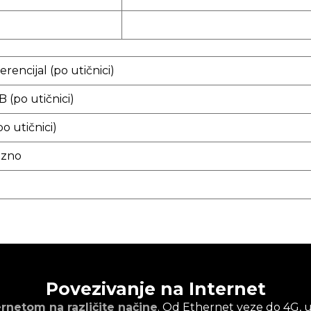
erencijal (po utičnici)
B (po utičnici)
po utičnici)
azno
o
Povezivanje na Internet
ernetom na različite načine
. Od Ethernet veze do 4G, uk