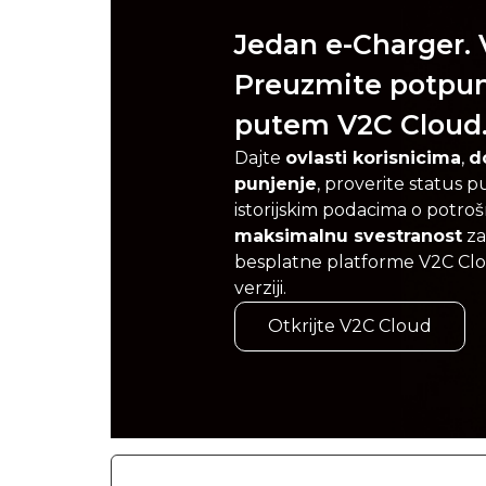
Jedan e-Charger. V
Preuzmite potpun
putem V2C Cloud
Dajte
ovlasti korisnicima
,
d
punjenje
, proverite status 
istorijskim podacima o potrošn
maksimalnu svestranost
za
besplatne platforme V2C Cl
verziji.
Otkrijte V2C Cloud