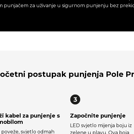
ljim punjačem za uživanje u sigurnom punjenju bez preki
očetni postupak punjenja Pole P
i kabel za punjenje s
Započnite punjenje
mobilom
LED svjetlo mijenja boju iz
 poveže, svjetlo odmah
zelene u plavu. Ova boja