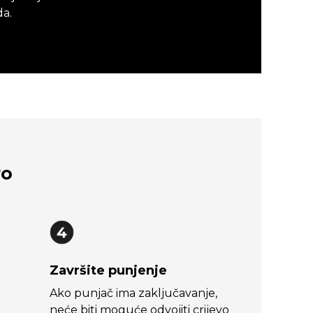
da.
ro
Završite punjenje
Ako punjač ima zaključavanje,
neće biti moguće odvojiti crijevo