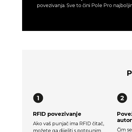
povezivanja. Sve to čini Pole Pro najbo
P
RFID povezivanje
Povež
auto
Ako vaš punjač ima RFID čitač,
Čim se
možete ga dijeliti s potpunim