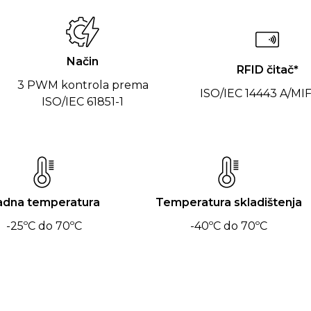
Način
RFID čitač*
3 PWM kontrola prema
ISO/IEC 14443 A/MI
ISO/IEC 61851-1
adna temperatura
Temperatura skladištenja
-25ºC do 70ºC
-40ºC do 70ºC