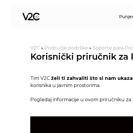
Preskoči
na
Punje
sadržaj
V2C
»
Područje podrške
»
Soporte para Pol
Korisnički priručnik za
Tim V2C
želi ti zahvaliti što si nam uka
korisnika u javnim prostorima.
Pogledaj informacije u ovom priručniku za 