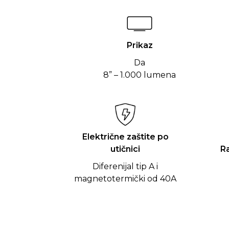
Prikaz
Da
8” – 1.000 lumena
Električne zaštite po
utičnici
R
Diferenijal tip A i
magnetotermički od 40A