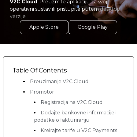
V2C Cloud
. Preuzmite aplikaciju za svoj
operativni sustav ili pristupite putem
desktop
verzije
!
Apple Store
Google Play
Table Of Contents
Preuzimanje V2C Cloud
Promotor
Registracija na V2C Cloud
Dodajte bankovne informacije i
podatke o fakturiranju
Kreirajte tarife u V2C Payments