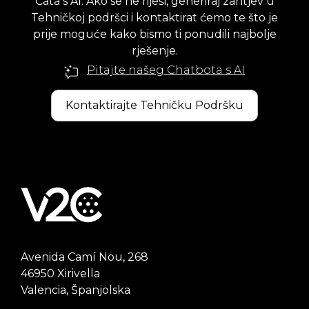
Čata s AI. Ako se ne riješi, generiraj zahtjev u
Tehničkoj podršci i kontaktirat ćemo te što je
prije moguće kako bismo ti ponudili najbolje
rješenje.
Pitajte našeg Chatbota s AI
Kontaktirajte Tehničku Podršku
Avenida Camí Nou, 268
46950 Xirivella
Valencia, Španjolska