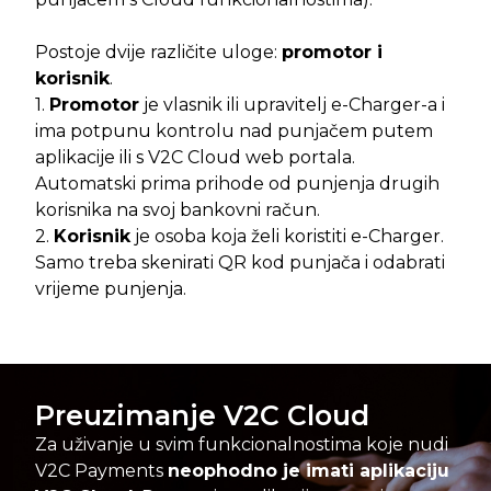
Postoje dvije različite uloge:
promotor i
korisnik
.
1.
Promotor
je vlasnik ili upravitelj e-Charger-a i
ima potpunu kontrolu nad punjačem putem
aplikacije ili s V2C Cloud web portala.
Automatski prima prihode od punjenja drugih
korisnika na svoj bankovni račun.
2.
Korisnik
je osoba koja želi koristiti e-Charger.
Samo treba skenirati QR kod punjača i odabrati
vrijeme punjenja.
Preuzimanje V2C Cloud
Za uživanje u svim funkcionalnostima koje nudi
V2C Payments
neophodno je imati aplikaciju