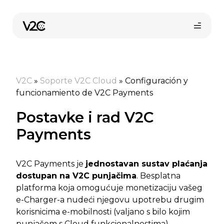
Preskoči
na
sadržaj
V2C
»
Soporte V2C Cloud
»
Configuración y
funcionamiento de V2C Payments
Postavke i rad V2C
Payments
V2C Payments je
jednostavan sustav plaćanja
dostupan na V2C punjačima
. Besplatna
platforma koja omogućuje monetizaciju vašeg
e-Charger-a nudeći njegovu upotrebu drugim
korisnicima e-mobilnosti (valjano s bilo kojim
punjačem s Cloud funkcionalnostima).