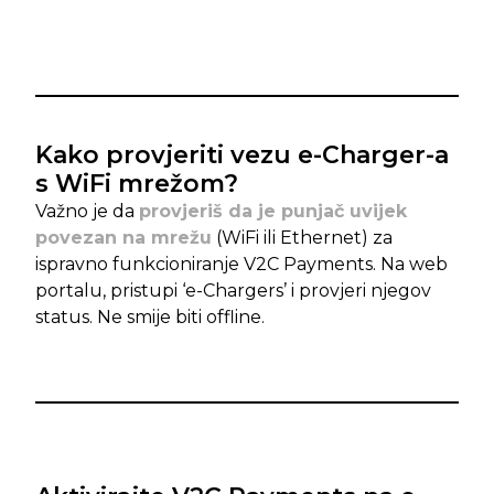
Kako provjeriti vezu e-Charger-a
s WiFi mrežom?
Važno je da
provjeriš da je punjač uvijek
povezan na mrežu
(WiFi ili Ethernet) za
ispravno funkcioniranje V2C Payments. Na web
portalu, pristupi ‘e-Chargers’ i provjeri njegov
status. Ne smije biti offline.