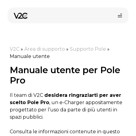
Vai
al
contenuto
V2C
»
Area di supporto
»
Supporto Pole
»
Manuale utente
Manuale utente per Pole
Pro
Shop online
Il team di V2C
desidera ringraziarti per aver
scelto Pole Pro
, un e-Charger appositamente
Trova il tuo installatore
progettato per l’uso da parte di più utenti in
spazi pubblici.
Consulta le informazioni contenute in questo