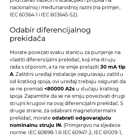
pridržavati važećih instalacijskih propisa na
nacionalnoj i međunarodnoj razini (na primjer,
IEC 60364-1 i IEC 603645-52).
Odabir diferencijalnog
prekidača
Morate povezati svaku stanicu za punjenje na
vlastiti diferencijalni prekidač, koji ima struju
rada s otporom, a ta ne smije prelaziti
30 mA tip
A
. Zaštitni uređaji instalacije osiguravaju zaštitu
od kratkog spoja, ovi uređaji trebaju osigurati da
se ne premaši
<80000 A2s
u slučaju kratkog
spoja. Zapamtite da se ne smiju povezivati drugi
strujni krugovi na ovaj diferencijalni prekidač. S
druge strane, za odabrani magnetotermalni
prekidač, morate
odabrati odgovarajuću
nominalnu struju IN.
(Primjenjivo na sljedeće
norme: IEC 60898-1 ili IEC 60947-2, IEC 61009-1,