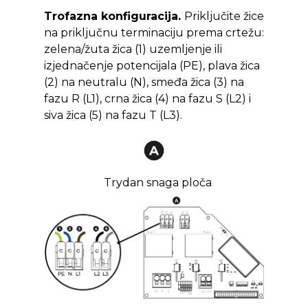
Trofazna konfiguracija.
Priključite žice
na priključnu terminaciju prema crtežu:
zelena/žuta žica (1) uzemljenje ili
izjednačenje potencijala (PE), plava žica
(2) na neutralu (N), smeđa žica (3) na
fazu R (L1), crna žica (4) na fazu S (L2) i
siva žica (5) na fazu T (L3).
Trydan snaga ploča