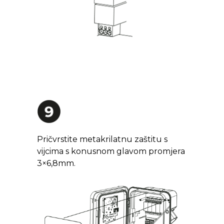
Pričvrstite metakrilatnu zaštitu s
vijcima s konusnom glavom promjera
3×6,8mm.