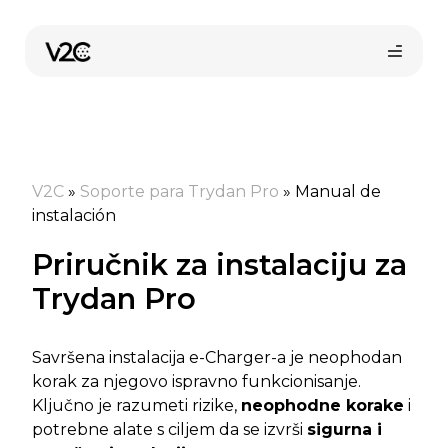
Preskoči
na
sadržaj
V2C
»
Soporte para Trydan Pro
»
Manual de
instalación
Priručnik za instalaciju za
Kupi online
Trydan Pro
Savršena instalacija e-Charger-a je neophodan
korak za njegovo ispravno funkcionisanje.
Ključno je razumeti rizike,
neophodne korake
i
potrebne alate s ciljem da se izvrši
sigurna i