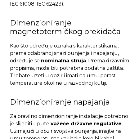
IEC 61008, IEC 62423).
Dimenzioniranje
magnetotermičkog prekidača
Kao što određuje oznaka s karakteristikama,
prema odabranoj snazi punjenja i napajanju,
određuje se
nominalna struja
. Prema državnim
propisima, može biti potrebna dodatna zaštita.
Trebate uzeti u obzir i imati na umu porast
temperature okoline u razvodnoj kutiji.
Dimenzioniranje napajanja
Za pravilno dimenzioniranje instalacije potrebno
je slijediti upute
važeće državne regulative
.
Uzimajući u obzir svojstva punjenja, imajte na
umu temperaturne varijacije koje bi kabel