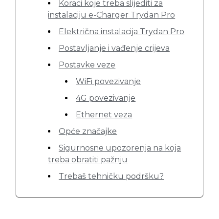
Koraci koje treba slijediti za
instalaciju e-Charger Trydan Pro
Električna instalacija Trydan Pro
Postavljanje i vađenje crijeva
Postavke veze
WiFi povezivanje
4G povezivanje
Ethernet veza
Opće značajke
Sigurnosne upozorenja na koja
treba obratiti pažnju
Trebaš tehničku podršku?