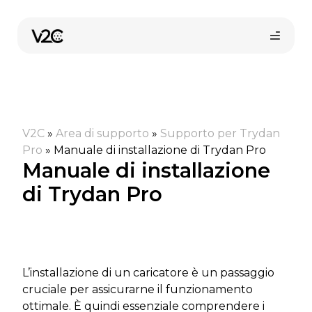
Vai
al
contenuto
V2C
»
Area di supporto
»
Supporto per Trydan
Pro
»
Manuale di installazione di Trydan Pro
Manuale di installazione
di Trydan Pro
Shop online
Trova il tuo installatore
L’installazione di un caricatore è un passaggio
cruciale per assicurarne il funzionamento
ottimale. È quindi essenziale comprendere i