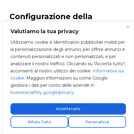
Configurazione della
connessione
Valutiamo la tua privacy
Utilizziamo cookie e identificatori pubblicitari mobili per
Tre modi di
la personalizzazione degli annunci, per offrire annunci e
connessione
contenuti personalizzati e non personalizzati, e per
analizzare il nostro traffico. Cliccando su "Accetta tutto",
Per godere della massima
acconsenti al nostro utilizzo dei cookie.
Informativa sui
connettività, è essenziale
cookie
. Maggiori informazioni su come Google
selezionare il tipo di connessione di
gestisce i dati per conto delle aziende in
rete desiderata tramite
business.safety.google/privacy
.
l’applicazione mobile
V2C Cloud
.
Puoi configurare la connessione di
Accetta tutto
Trydan Pro alla rete in tre modi
Spedizione express gratuita!
differenti: tramite WiFi, Ethernet o
Rifiuta Tutto
Personalizza
4G. A tal fine, segui questi passaggi: