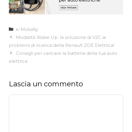
Categorie
e-Mobility
Modalità Wake Up: la soluzione di V2C ai
problemi di ricarica della Renault ZOE Elettrica!
Consigli per caricare la batteria della tua auto
elettrica
Lascia un commento
Commento
Nome
Email
Sito
web