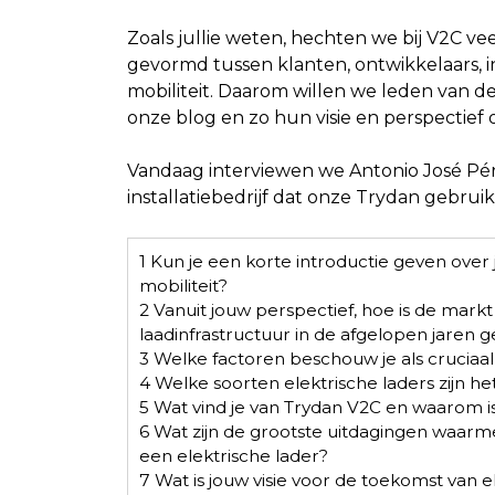
Zoals jullie weten, hechten we bij V2C 
gevormd tussen klanten, ontwikkelaars, in
mobiliteit. Daarom willen we leden van d
onze blog en zo hun visie en perspectief 
Vandaag interviewen we Antonio José Pé
installatiebedrijf dat onze Trydan gebruikt 
1
Kun je een korte introductie geven over 
mobiliteit?
2
Vanuit jouw perspectief, hoe is de markt
laadinfrastructuur in de afgelopen jaren 
3
Welke factoren beschouw je als cruciaal bi
4
Welke soorten elektrische laders zijn he
5
Wat vind je van Trydan V2C en waarom is h
6
Wat zijn de grootste uitdagingen waarme
een elektrische lader?
7
Wat is jouw visie voor de toekomst van el