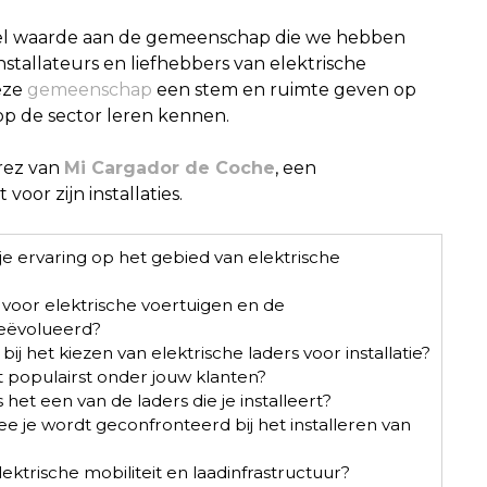
veel waarde aan de gemeenschap die we hebben
stallateurs en liefhebbers van elektrische
eze
gemeenschap
een stem en ruimte geven op
op de sector leren kennen.
rez van
Mi Cargador de Coche
, een
voor zijn installaties.
je ervaring op het gebied van elektrische
 voor elektrische voertuigen en de
geëvolueerd?
j het kiezen van elektrische laders voor installatie?
t populairst onder jouw klanten?
et een van de laders die je installeert?
e je wordt geconfronteerd bij het installeren van
ektrische mobiliteit en laadinfrastructuur?