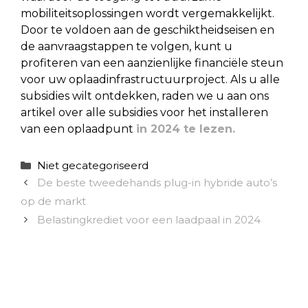
mobiliteitsoplossingen wordt vergemakkelijkt.
Door te voldoen aan de geschiktheidseisen en
de aanvraagstappen te volgen, kunt u
profiteren van een aanzienlijke financiële steun
voor uw oplaadinfrastructuurproject.
Als u alle
subsidies wilt ontdekken, raden we u aan ons
artikel over alle
subsidies voor het installeren
van een oplaadpunt
in 2024 te lezen.
Categorieën
Niet gecategoriseerd
De beste tweedehands plug-in hybride auto’s
op de markt
Belastingkrediet voor een laadpaal in 2024