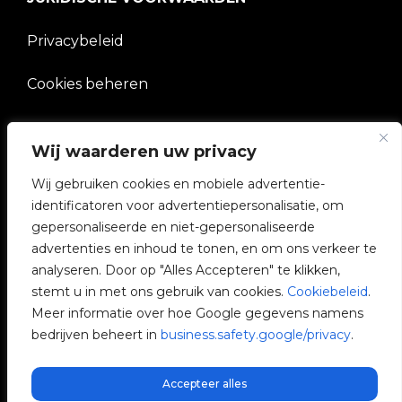
Privacybeleid
Cookies beheren
BEDRIJF
Wij waarderen uw privacy
Wij gebruiken cookies en mobiele advertentie-
V2C Gemeenschap
identificatoren voor advertentiepersonalisatie, om
gepersonaliseerde en niet-gepersonaliseerde
e-Chargers
advertenties en inhoud te tonen, en om ons verkeer te
analyseren. Door op "Alles Accepteren" te klikken,
V2C Cloud
stemt u in met ons gebruik van cookies.
Cookiebeleid
.
Meer informatie over hoe Google gegevens namens
V2C Payments
bedrijven beheert in
business.safety.google/privacy
.
Blog
Accepteer alles