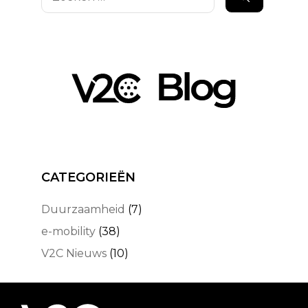
naar:
CATEGORIEËN
Duurzaamheid
(7)
e-mobility
(38)
V2C Nieuws
(10)