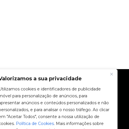
Valorizamos a sua privacidade
EMPRESA
Utilizamos cookies e identificadores de publicidade
móvel para personalização de anúncios, para
Comunidade V2C
apresentar anúncios e conteúdos personalizados e não
personalizados, e para analisar o nosso tráfego. Ao clicar
e-Chargers
em "Aceitar Todos", consente a nossa utilização de
cookies.
Política de Cookies
. Mais informações sobre
V2C Cloud