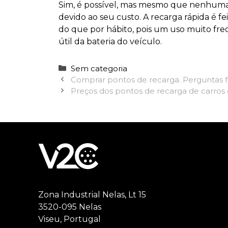
Sim, é possível, mas mesmo que nenhuma
devido ao seu custo. A recarga rápida é 
do que por hábito, pois um uso muito freq
útil da bateria do veículo.
Categorias
Sem categoria
Comprar pontos de recarga. Perguntas 
Preços dos pontos de recarga de carros 
Zona Industrial Nelas, Lt 15
3520-095 Nelas
Viseu, Portugal