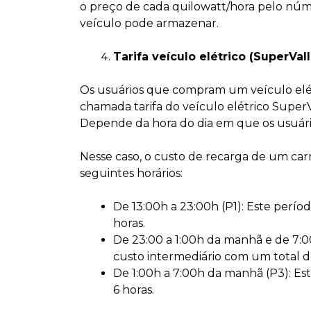
o preço de cada quilowatt/hora pelo núm
veículo pode armazenar.
Tarifa veículo elétrico (SuperVall
Os usuários que compram um veículo elét
chamada tarifa do veículo elétrico SuperV
Depende da hora do dia em que os usuári
Nesse caso, o custo de recarga de um carr
seguintes horários:
De 13:00h a 23:00h (P1): Este perí
horas.
De 23:00 a 1:00h da manhã e de 7:0
custo intermediário com um total d
De 1:00h a 7:00h da manhã (P3): Est
6 horas.