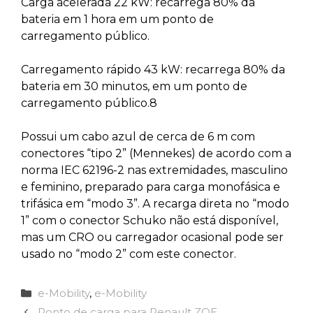
Carga acelerada 22 kW: recarrega 80% da
bateria em 1 hora em um ponto de
carregamento público.
Carregamento rápido 43 kW: recarrega 80% da
bateria em 30 minutos, em um ponto de
carregamento público.8
Possui um cabo azul de cerca de 6 m com
conectores “tipo 2” (Mennekes) de acordo com a
norma IEC 62196-2 nas extremidades, masculino
e feminino, preparado para carga monofásica e
trifásica em “modo 3”. A recarga direta no “modo
1” com o conector Schuko não está disponível,
mas um CRO ou carregador ocasional pode ser
usado no “modo 2” com este conector.
Categorias
e-Mobility
,
e-Mobility
Ponto de carga para Renault ZOE