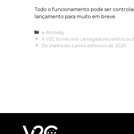
Todo o funcionamento pode ser controlad
lançamento para muito em breve.
Categorias
e-Mobility
A V2C fornecerá carregadores elétricos à
Os melhores carros elétricos de 2020