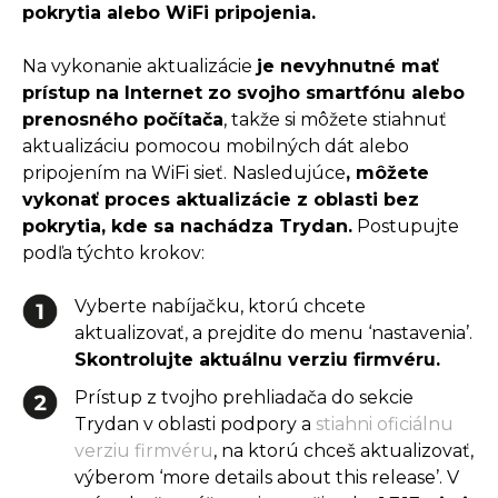
pokrytia alebo WiFi pripojenia.
Na vykonanie aktualizácie
je nevyhnutné mať
prístup na Internet zo svojho
smartfónu
alebo
prenosného počítača
, takže si môžete stiahnuť
aktualizáciu pomocou mobilných dát alebo
pripojením na WiFi sieť.
Nasledujúce
, môžete
vykonať proces aktualizácie z oblasti bez
pokrytia, kde sa nachádza Trydan.
Postupujte
podľa týchto krokov:
Vyberte nabíjačku, ktorú chcete
aktualizovať, a prejdite do menu ‘nastavenia’.
Skontrolujte aktuálnu verziu firmvéru.
Prístup z tvojho prehliadača do sekcie
Trydan v oblasti podpory a
stiahni oficiálnu
verziu firmvéru
, na ktorú chceš aktualizovať,
výberom ‘more details about this release’. V