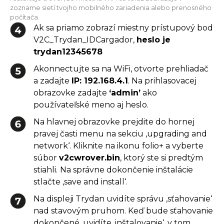
zozname sietí tvojho mobilného zariadenia alebo prenosného
počítača.
Ak sa priamo zobrazí miestny prístupový bod
V2C_Trydan_IDCargador,
heslo je
trydan12345678
Akonnectujte sa na WiFi, otvorte prehliadač
a zadajte
IP: 192.168.4.1
. Na prihlasovacej
obrazovke zadajte
‘admin’
ako
používateľské meno aj heslo.
Na hlavnej obrazovke prejdite do hornej
pravej časti menu na sekciu ‚upgrading and
network‘. Kliknite na ikonu folio+ a vyberte
súbor
v2cwrover.bin
, ktorý ste si predtým
stiahli.
Na správne dokončenie inštalácie
stlačte ‚save and install‘.
Na displeji Trydan uvidíte správu ‚sťahovanie‘
nad stavovým pruhom. Keď bude sťahovanie
dokončené, uvidíte ‚inštalovanie‘, v tom