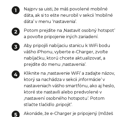
Najprv sa uisti, že máš povolené mobilné
dáta, ak si to ešte neurobil v sekcii ‘mobilné
dáta’ v menu ‘nastavenia’.
Potom prejdite na ‚Nastaviť osobný hotspot‘
a povoľte pripojenie iných zariadení.
Aby pripojili nabíjaciu stanicu k WiFi bodu
vášho iPhonu, vyberte e-Charger, zvoľte
nabíjačku, ktorú chcete aktualizovať, a
prejdite do menu ‚nastavenia‘.
Kliknite na ‚nastavenie WiFi‘ a zadajte názov,
ktorý sa nachádza v sekcii ‚informácie‘ v
nastaveniach vášho smartfónu, ako aj heslo,
ktoré ste nastavili alebo predvolené v
‚nastavení osobného hotspotu‘. Potom
stlačte tlačidlo ‚pripojiť‘.
Akonáde, že e-Charger je pripojený (môžeš