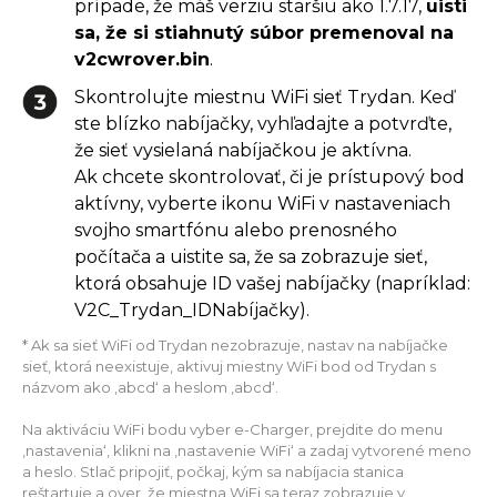
prípade, že máš verziu staršiu ako 1.7.17,
uisti
sa, že si stiahnutý súbor premenoval na
v2cwrover.bin
.
Skontrolujte miestnu WiFi sieť Trydan. Keď
ste blízko nabíjačky, vyhľadajte a potvrďte,
že sieť vysielaná nabíjačkou je aktívna.
Ak chcete skontrolovať, či je prístupový bod
aktívny, vyberte ikonu WiFi v nastaveniach
svojho smartfónu alebo prenosného
počítača a uistite sa, že sa zobrazuje sieť,
ktorá obsahuje ID vašej nabíjačky (napríklad:
V2C_Trydan_IDNabíjačky).
* Ak sa sieť WiFi od Trydan nezobrazuje, nastav na nabíjačke
sieť, ktorá neexistuje, aktivuj miestny WiFi bod od Trydan s
názvom ako ‚abcd‘ a heslom ‚abcd‘.
Na aktiváciu WiFi bodu vyber e-Charger, prejdite do menu
‚nastavenia‘, klikni na ‚nastavenie WiFi‘ a zadaj vytvorené meno
a heslo. Stlač pripojiť, počkaj, kým sa nabíjacia stanica
reštartuje a over, že miestna WiFi sa teraz zobrazuje v