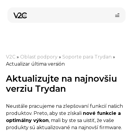
Preskočiť
na
obsah
V2C
»
Oblasť podpory
»
Soporte para Trydan
»
Actualizar última versión
Aktualizujte na najnovšiu
Kúpiť online
verziu Trydan
Neustále pracujeme na zlepšovaní funkcií našich
produktov. Preto, aby ste získali
nové funkcie a
optimálny výkon
, mali by ste sa uistiť, že vaše
produkty sú aktualizované na najnovší firmware.