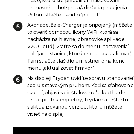
heslo, ktoré ste priradili pri nastavovaní
prenosného hotspotu/zdieľania pripojenia.
Potom stlačte tlačidlo ‘pripojiť’.
Akonáde, že e-Charger je pripojený (môžete
to overiť pomocou ikony WiFi, ktorá sa
nachádza na hlavnej obrazovke aplikácie
V2C Cloud), vráťte sa do menu ‚nastavenia‘
nabíjacej stanice, ktorú chcete aktualizovať.
Tam stlačte tlačidlo umiestnené na konci
menu ‚aktualizovať firmvér‘.
Na displeji Trydan uvidíte správu ‚sťahovanie‘
spolu s stavovým pruhom. Keď sa sťahovanie
skončí, objaví sa ‚inštalovanie‘ a keď bude
tento pruh kompletný, Trydan sa reštartuje
s aktualizovanou verziou, ktorú môžete
vidieť na displeji.