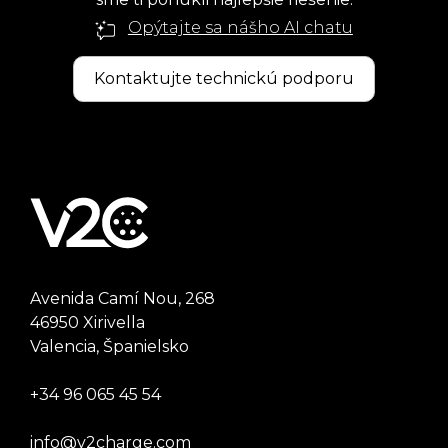
Opýtajte sa nášho AI chatu
Kontaktujte technickú podporu
Avenida Camí Nou, 268
46950 Xirivella
Valencia, Španielsko
+34 96 065 45 54
info@v2charge.com