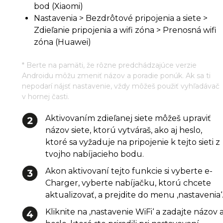
bod (Xiaomi)
Nastavenia > Bezdrôtové pripojenia a siete >
Zdieľanie pripojenia a wifi zóna > Prenosná wifi
zóna (Huawei)
* Berte na pamäti, že rôzne predchádzajúce verzie
Androidu môžu zmeniť názov a poradie ponúk. Ak sa ti
nepodarí nájsť nastavenie, vždy môžeš použiť vyhľadávač
v hornej časti.
Aktivovaním zdieľanej siete môžeš upraviť
názov siete, ktorú vytváraš, ako aj heslo,
ktoré sa vyžaduje na pripojenie k tejto sieti z
tvojho nabíjacieho bodu.
Akon aktivovaní tejto funkcie si vyberte e-
Charger, vyberte nabíjačku, ktorú chcete
aktualizovať, a prejdite do menu ‚nastavenia‘
Kliknite na ‚nastavenie WiFi‘ a zadajte názov 