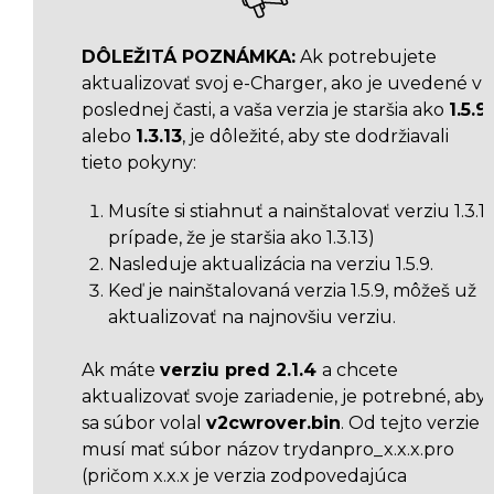
DÔLEŽITÁ POZNÁMKA:
Ak potrebujete
aktualizovať svoj e-Charger, ako je uvedené v
poslednej časti, a vaša verzia je staršia ako
1.5.9
alebo
1.3.13
, je dôležité, aby ste dodržiavali
tieto pokyny:
Musíte si stiahnuť a nainštalovať verziu 1.3.13
prípade, že je staršia ako 1.3.13)
Nasleduje aktualizácia na verziu 1.5.9.
Keď je nainštalovaná verzia 1.5.9, môžeš už
aktualizovať na najnovšiu verziu.
Ak máte
verziu pred 2.1.4
a chcete
aktualizovať svoje zariadenie, je potrebné, aby
sa súbor volal
v2cwrover.bin
. Od tejto verzie
musí mať súbor názov trydanpro_x.x.x.pro
(pričom x.x.x je verzia zodpovedajúca