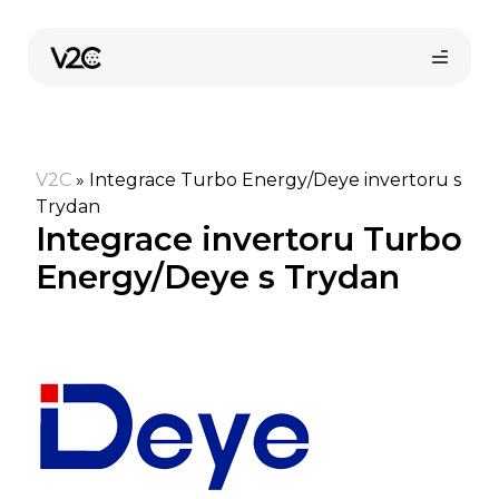
Přeskočit
na
obsah
V2C
»
Integrace Turbo Energy/Deye invertoru s
Trydan
Integrace invertoru Turbo
Energy/Deye s Trydan
Koupit online