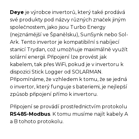
Deye
je výrobce invertorů, který také prodává
své produkty pod názvy různých značek jiným
společnostem, jako jsou Turbo Energy
(nejznámější ve Španělsku), SunSynk nebo Sol-
Ark. Tento invertor je kompatibilní s nabíjecí
stanicí Trydan, což umožňuje maximálně využít
solární energii. Připojení lze provést jak
kabelem, tak přes WiFi, pokud je v invertoru k
dispozici Stick Logger od SOLARMAN.
Připomínáme, že vzhledem k tomu, že se jedná
o invertor, který funguje s bateriemi, je nejlepší
způsob připojení přímo k invertoru.
Připojení se provádí prostřednictvím protokolu
RS485-Modbus
. K tomu musíme najít kabely A
a B tohoto protokolu.