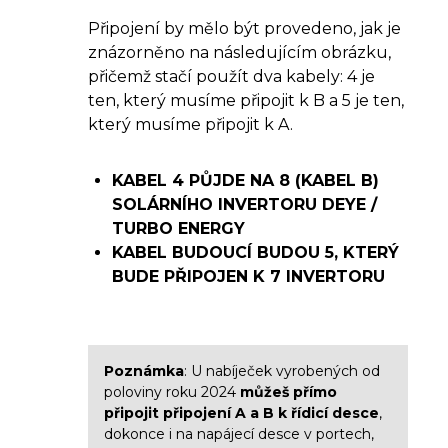
Připojení by mělo být provedeno, jak je
znázorněno na následujícím obrázku,
přičemž stačí použít dva kabely: 4 je
ten, který musíme připojit k B a 5 je ten,
který musíme připojit k A.
KABEL 4 PŮJDE NA 8 (KABEL B)
SOLÁRNÍHO INVERTORU DEYE /
TURBO ENERGY
KABEL BUDOUCÍ BUDOU 5, KTERÝ
BUDE PŘIPOJEN K 7 INVERTORU
Poznámka
: U nabíječek vyrobených od
poloviny roku 2024
můžeš přímo
připojit připojení A a B k řídicí desce
,
dokonce i na napájecí desce v portech,