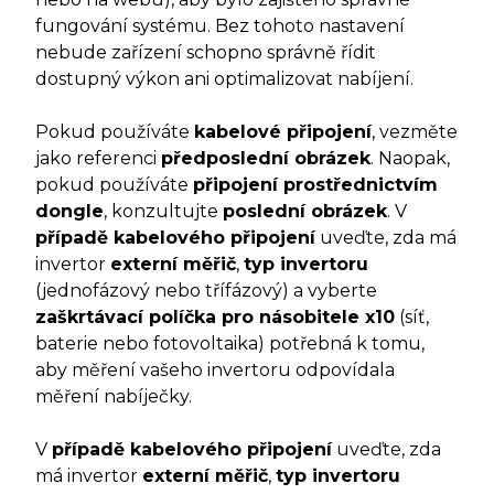
fungování systému. Bez tohoto nastavení
nebude zařízení schopno správně řídit
dostupný výkon ani optimalizovat nabíjení.
Pokud používáte
kabelové připojení
, vezměte
jako referenci
předposlední obrázek
. Naopak,
pokud používáte
připojení prostřednictvím
dongle
, konzultujte
poslední obrázek
. V
případě kabelového připojení
uveďte, zda má
invertor
externí měřič
,
typ invertoru
(jednofázový nebo třífázový) a vyberte
zaškrtávací políčka pro násobitele x10
(síť,
baterie nebo fotovoltaika) potřebná k tomu,
aby měření vašeho invertoru odpovídala
měření nabíječky.
V
případě kabelového připojení
uveďte, zda
má invertor
externí měřič
,
typ invertoru