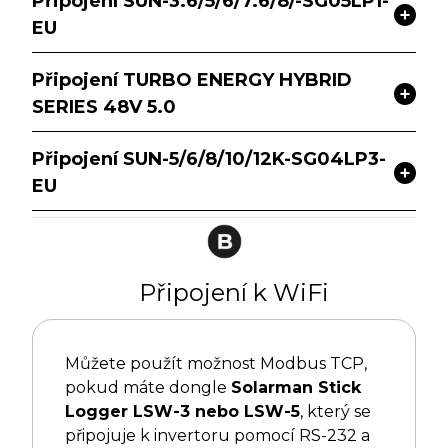
Připojení SUN-3.6/5/6/7.6/8/-SG05LP1-
EU
Připojení TURBO ENERGY HYBRID
SERIES 48V 5.0
Připojení SUN-5/6/8/10/12K-SG04LP3-
EU
Připojení k WiFi
Můžete použít možnost Modbus TCP,
pokud máte dongle
Solarman Stick
Logger LSW-3 nebo LSW-5
, který se
připojuje k invertoru pomocí RS-232 a