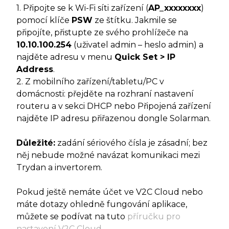
1. Připojte se k Wi-Fi síti zařízení (
AP_xxxxxxxx
)
pomocí klíče
PSW
ze štítku. Jakmile se
připojíte, přistupte ze svého prohlížeče na
10.10.100.254
(uživatel admin – heslo admin) a
najděte adresu v menu
Quick Set > IP
Address
.
2. Z mobilního zařízení/tabletu/PC v
domácnosti: přejděte na rozhraní nastavení
routeru a v sekci DHCP nebo Připojená zařízení
najděte IP adresu přiřazenou dongle Solarman.
Důležité:
zadání sériového čísla je zásadní; bez
něj nebude možné navázat komunikaci mezi
Trydan a invertorem.
Pokud ještě nemáte účet ve V2C Cloud nebo
máte dotazy ohledně fungování aplikace,
můžete se podívat na tuto
příručku pro
nastavení V2C Cloud
.