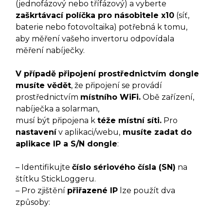
(jednofázový nebo třífázový) a vyberte
zaškrtávací políčka pro násobitele x10
(síť,
baterie nebo fotovoltaika) potřebná k tomu,
aby měření vašeho invertoru odpovídala
měření nabíječky.
V případě připojení prostřednictvím dongle
musíte vědět
, že připojení se provádí
prostřednictvím
místního WiFi.
Obě zařízení,
nabíječka a solarman,
musí být připojena k
téže místní síti.
Pro
nastavení
v aplikaci/webu,
musíte zadat do
aplikace IP a S/N dongle
:
– Identifikujte
číslo sériového čísla (SN)
na
štítku StickLoggeru.
– Pro zjištění
přiřazené IP
lze použít dva
způsoby: