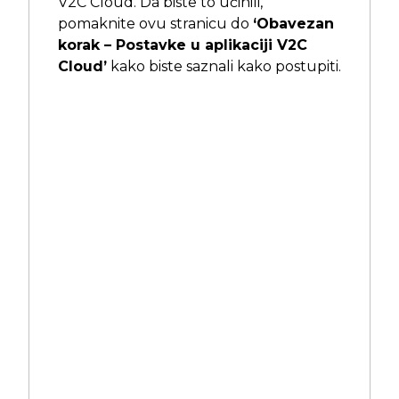
V2C Cloud. Da biste to učinili,
pomaknite ovu stranicu do
‘Obavezan
korak – Postavke u aplikaciji V2C
Cloud’
kako biste saznali kako postupiti.