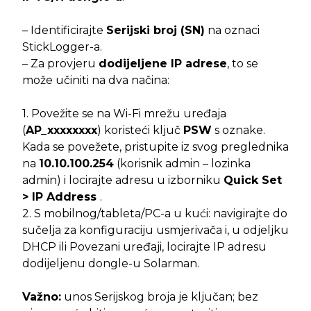
– Identificirajte
Serijski broj (SN)
na oznaci
StickLogger-a.
– Za provjeru
dodijeljene IP adrese
, to se
može učiniti na dva načina:
1. Povežite se na Wi-Fi mrežu uređaja
(
AP_xxxxxxxx
) koristeći ključ
PSW
s oznake.
Kada se povežete, pristupite iz svog preglednika
na
10.10.100.254
(korisnik admin – lozinka
admin) i locirajte adresu u izborniku
Quick Set
> IP Address
.
2. S mobilnog/tableta/PC-a u kući: navigirajte do
sučelja za konfiguraciju usmjerivača i, u odjeljku
DHCP ili Povezani uređaji, locirajte IP adresu
dodijeljenu dongle-u Solarman.
Važno:
unos Serijskog broja je ključan; bez