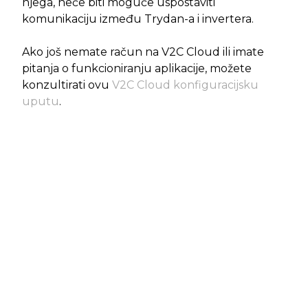
njega, neće biti moguće uspostaviti
komunikaciju između Trydan-a i invertera.
Ako još nemate račun na V2C Cloud ili imate
pitanja o funkcioniranju aplikacije, možete
konzultirati ovu
V2C Cloud konfiguracijsku
uputu
.