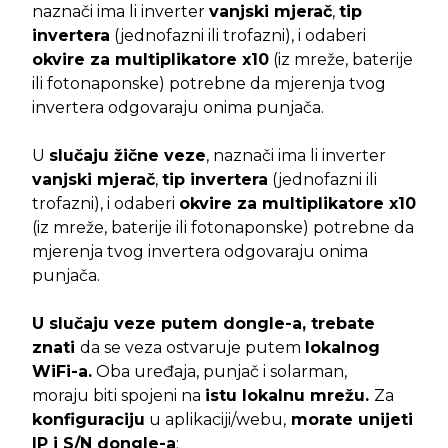
naznači ima li inverter
vanjski mjerač
,
tip
invertera
(jednofazni ili trofazni), i odaberi
okvire za multiplikatore x10
(iz mreže, baterije
ili fotonaponske) potrebne da mjerenja tvog
invertera odgovaraju onima punjača.
U
slučaju žične veze
, naznači ima li inverter
vanjski mjerač
,
tip invertera
(jednofazni ili
trofazni), i odaberi
okvire za multiplikatore x10
(iz mreže, baterije ili fotonaponske) potrebne da
mjerenja tvog invertera odgovaraju onima
punjača.
U slučaju veze putem dongle-a, trebate
znati
da se veza ostvaruje putem
lokalnog
WiFi-a.
Oba uređaja, punjač i solarman,
moraju biti spojeni na
istu lokalnu mrežu.
Za
konfiguraciju
u aplikaciji/webu,
morate unijeti
IP i S/N dongle-a
: