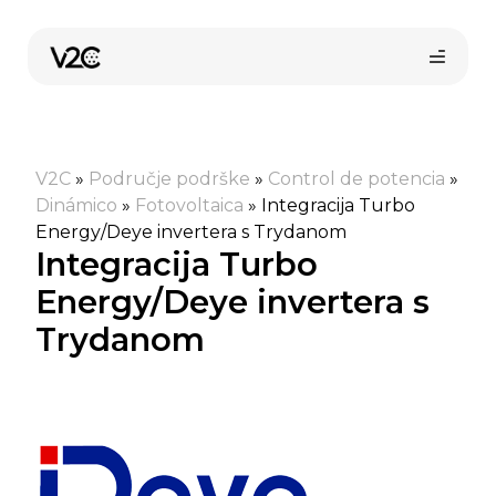
Preskoči
na
sadržaj
V2C
»
Područje podrške
»
Control de potencia
»
Dinámico
»
Fotovoltaica
»
Integracija Turbo
Energy/Deye invertera s Trydanom
Integracija Turbo
Energy/Deye invertera s
Kupi online
Trydanom