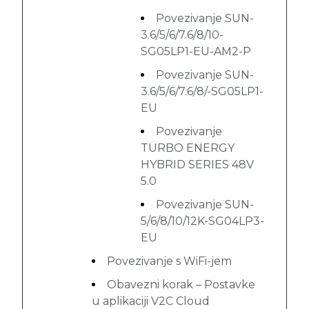
Povezivanje SUN-
3.6/5/6/7.6/8/10-
SG05LP1-EU-AM2-P
Povezivanje SUN-
3.6/5/6/7.6/8/-SG05LP1-
EU
Povezivanje
TURBO ENERGY
HYBRID SERIES 48V
5.0
Povezivanje SUN-
5/6/8/10/12K-SG04LP3-
EU
Povezivanje s WiFi-jem
Obavezni korak – Postavke
u aplikaciji V2C Cloud