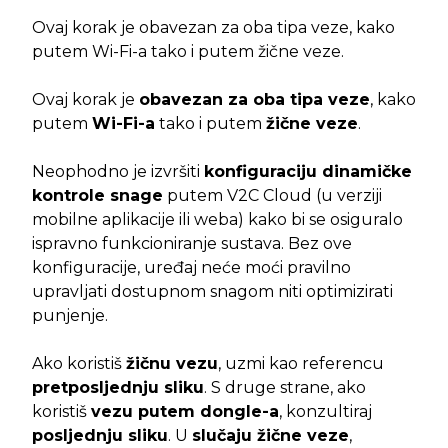
Ovaj korak je obavezan za oba tipa veze, kako
putem Wi-Fi-a tako i putem žične veze.
Ovaj korak je
obavezan za oba tipa veze
, kako
putem
Wi-Fi-a
tako i putem
žične veze
.
Neophodno je izvršiti
konfiguraciju dinamičke
kontrole snage
putem V2C Cloud (u verziji
mobilne aplikacije ili weba) kako bi se osiguralo
ispravno funkcioniranje sustava. Bez ove
konfiguracije, uređaj neće moći pravilno
upravljati dostupnom snagom niti optimizirati
punjenje.
Ako koristiš
žičnu vezu
, uzmi kao referencu
pretposljednju sliku
. S druge strane, ako
koristiš
vezu putem dongle-a
, konzultiraj
posljednju sliku
. U
slučaju žične veze
,