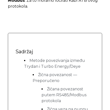
Modbus
. Za to moramo locirati Kabl A i B ovog
protokola.
Sadržaj
Metode povezivanja između
Trydan i Turbo Energy/Deye
Žična povezanost —
Preporučeno
Žičana povezanost
putem RS485/Modbus
protokola
Žična veza na punnu