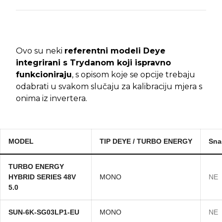
Ovo su neki
referentni modeli Deye
integrirani s Trydanom koji ispravno
funkcioniraju
, s opisom koje se opcije trebaju
odabrati u svakom slučaju za kalibraciju mjera s
onima iz invertera.
MODEL
TIP DEYE / TURBO ENERGY
Sna
TURBO ENERGY
HYBRID SERIES 48V
MONO
NE
5.0
SUN-6K-SG03LP1-EU
MONO
NE