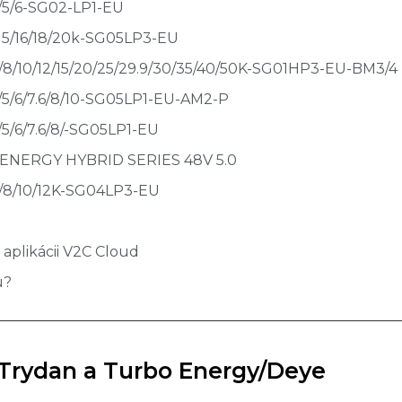
6/5/6-SG02-LP1-EU
/15/16/18/20k-SG05LP3-EU
6/8/10/12/15/20/25/29.9/30/35/40/50K-SG01HP3-EU-BM3/4
6/5/6/7.6/8/10-SG05LP1-EU-AM2-P
/5/6/7.6/8/-SG05LP1-EU
 ENERGY HYBRID SERIES 48V 5.0
6/8/10/12K-SG04LP3-EU
 aplikácii V2C Cloud
u?
Trydan a Turbo Energy/Deye