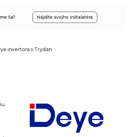
íme Sa?
Nájdite svojho inštalatéra
ye invertora s Trydan
iu.