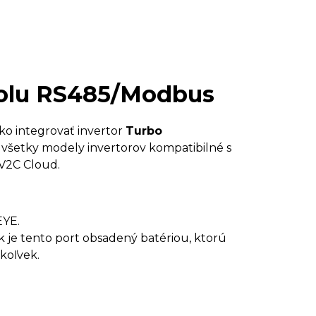
kolu RS485/Modbus
ako integrovať invertor
Turbo
te všetky modely invertorov kompatibilné s
 V2C Cloud.
EYE.
Ak je tento port obsadený batériou, ktorú
koľvek.