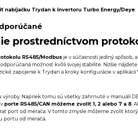
jiť nabíjačku Trydan k invertoru Turbo Energy/Deye
:
dporúčané
nie prostredníctvom proto
protokolu RS485/Modbus
je v súčasnosti jediný spôsob, 
 odporúčaná možnosť kvôli svojej stabilite. Nižšie nájde
yzické zapojenie k Trydan a kroky konfigurácie v aplikácii
ku výroby. Napriek tomu sú všetky zahrnuté v manuáli D
 v
porte RS485/CAN môžeme zvoliť 1, 2 alebo 7 a 8
. 
ať port od merača. V tomto zmysle môžeme zvoliť ktorý
u portu od merača.