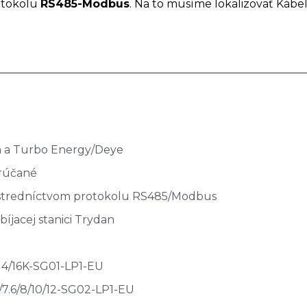
rotokolu
RS485-Modbus
. Na to musíme lokalizovať Kábel
n a Turbo Energy/Deye
orúčané
ostredníctvom protokolu RS485/Modbus
bíjacej stanici Trydan
14/16K-SG01-LP1-EU
/7.6/8/10/12-SG02-LP1-EU