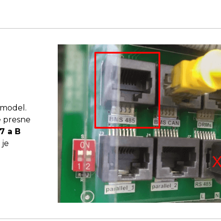
 model.
e presne
7 a B
 je