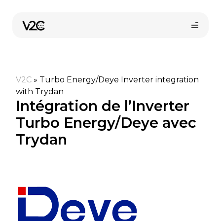
Aller
au
contenu
V2C
»
Turbo Energy/Deye Inverter integration
with Trydan
Intégration de l’Inverter
Turbo Energy/Deye avec
Trydan
Trouvez votre installateur