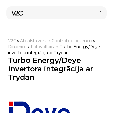
Skip
to
content
V2C
»
Atbalsta zona
»
Control de potencia
»
Dinámico
»
Fotovoltaica
»
Turbo Energy/Deye
invertora integrācija ar Trydan
Turbo Energy/Deye
invertora integrācija ar
Trydan