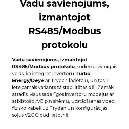
Vadu savienojums,
izmantojot
RS485/Modbus
protokolu
Vadu savienojums, izmantojot
RS485/Modbus protokolu
, šodien ir vienīgais
veids, kā integrēt invertoru
Turbo
Energy/Deye
ar Trydan lādētāju, un tas ir
ieteicamais variants tā stabilitātes dēļ. Zemāk
atradīsi visus saderīgos invertoru modeļus ar
atbilstošo A/B pin shēmu, uzstādīšanas video,
fizisko kabeli uz Trydan un konfigurācijas
soļus V2C Cloud lietotnē.