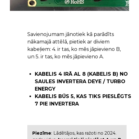
Savienojumam jānotiek kā parādīts
nākamajā attēlā, pietiek ar diviem
kabeļiem: 4. ir tas, ko mēs jāpievieno B,
un 5. ir tas, ko mēs jāpievieno A.
KABELIS 4 IRĀ AL 8 (KABELIS B) NO
SAULES INVERTERA DEYE / TURBO
ENERGY
KABELIS BŪS 5, KAS TIKS PIESLĒGTS
7 PIE INVERTERA
Piezīme
: Lādētājos, kas ražoti no 2024.