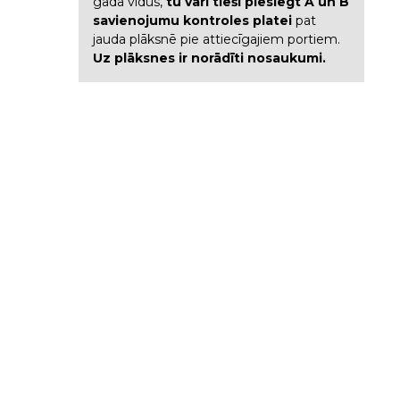
gada vidus,
tu vari tieši pieslēgt A un B
savienojumu kontroles platei
pat
jauda plāksnē pie attiecīgajiem portiem.
Uz plāksnes ir norādīti nosaukumi.