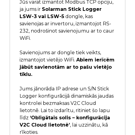
Jūs varat izmantot Modbus TCP opciju,
ja jums ir
Solarman Stick Logger
LSW-3 vai LSW-5
dongle, kas
savienojas ar invertoru, izmantojot RS-
232, nodrošinot savienojumu ar to caur
WiFi.
Savienojums ar dongle tiek veikts,
izmantojot vietējo WiFi.
Abiem ierīcēm
jābūt savienotām ar to pašu vietējo
tīklu.
Jums jānorāda IP adrese un S/N Stick
Logger konfigurācijā dinamiskās jaudas
kontrolei bezmaksas V2C Cloud
lietotnē. Lai to izdarītu, ritiniet šo lapu
līdz
‘Obligātais solis – konfigurācija
V2C Cloud lietotnē’
, lai uzzinātu, kā
rīkoties.