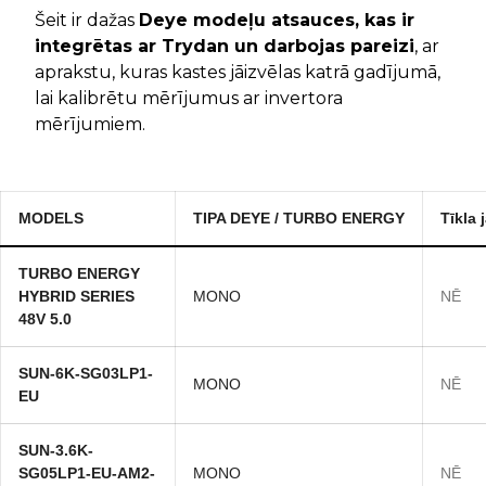
Šeit ir dažas
Deye modeļu atsauces, kas ir
integrētas ar Trydan un darbojas pareizi
, ar
aprakstu, kuras kastes jāizvēlas katrā gadījumā,
lai kalibrētu mērījumus ar invertora
mērījumiem.
MODELS
TIPA DEYE / TURBO ENERGY
Tīkla 
TURBO ENERGY
HYBRID SERIES
MONO
NĒ
48V 5.0
SUN-6K-SG03LP1-
MONO
NĒ
EU
SUN-3.6K-
SG05LP1-EU-AM2-
MONO
NĒ