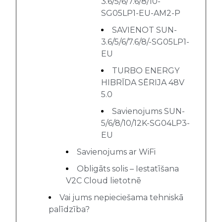
3.6/5/6/7.6/8/10-
SG05LP1-EU-AM2-P
SAVIENOT SUN-
3.6/5/6/7.6/8/-SG05LP1-
EU
TURBO ENERGY
HIBRĪDA SĒRIJA 48V
5.0
Savienojums SUN-
5/6/8/10/12K-SG04LP3-
EU
Savienojums ar WiFi
Obligāts solis – Iestatīšana
V2C Cloud lietotnē
Vai jums nepieciešama tehniskā
palīdzība?