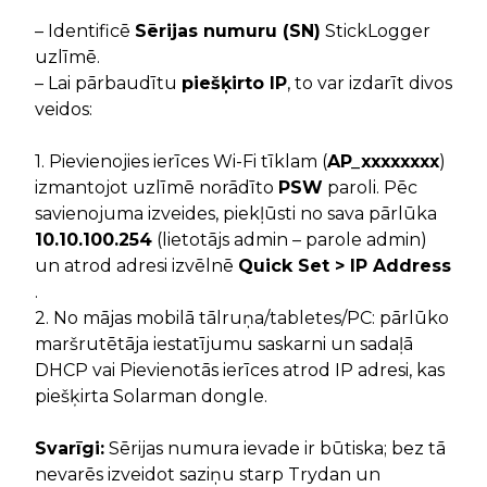
– Identificē
Sērijas numuru (SN)
StickLogger
uzlīmē.
– Lai pārbaudītu
piešķirto IP
, to var izdarīt divos
veidos:
1. Pievienojies ierīces Wi-Fi tīklam (
AP_xxxxxxxx
)
izmantojot uzlīmē norādīto
PSW
paroli. Pēc
savienojuma izveides, piekļūsti no sava pārlūka
10.10.100.254
(lietotājs admin – parole admin)
un atrod adresi izvēlnē
Quick Set > IP Address
.
2. No mājas mobilā tālruņa/tabletes/PC: pārlūko
maršrutētāja iestatījumu saskarni un sadaļā
DHCP vai Pievienotās ierīces atrod IP adresi, kas
piešķirta Solarman dongle.
Svarīgi:
Sērijas numura ievade ir būtiska; bez tā
nevarēs izveidot saziņu starp Trydan un