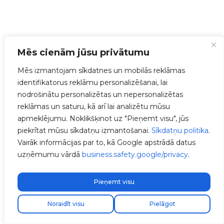
Mēs cienām jūsu privātumu
Mēs izmantojam sīkdatnes un mobilās reklāmas
identifikatorus reklāmu personalizēšanai, lai
nodrošinātu personalizētas un nepersonalizētas
reklāmas un saturu, kā arī lai analizētu mūsu
apmeklējumu. Noklikšķinot uz "Pieņemt visu", jūs
piekrītat mūsu sīkdatņu izmantošanai.
Sīkdatņu politika
.
Vairāk informācijas par to, kā Google apstrādā datus
uzņēmumu vārdā
business.safety.google/privacy
.
Pieņemt visu
Kostenloser Expressversand!
Envio express gratuito!
Atrodi savu uzstādītāju
Noraidīt visu
Pielāgot