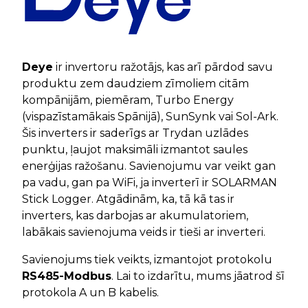
Deye
ir invertoru ražotājs, kas arī pārdod savu
produktu zem daudziem zīmoliem citām
kompānijām, piemēram, Turbo Energy
(vispazīstamākais Spānijā), SunSynk vai Sol-Ark.
Šis inverters ir saderīgs ar Trydan uzlādes
punktu, ļaujot maksimāli izmantot saules
enerģijas ražošanu. Savienojumu var veikt gan
pa vadu, gan pa WiFi, ja inverterī ir SOLARMAN
Stick Logger. Atgādinām, ka, tā kā tas ir
inverters, kas darbojas ar akumulatoriem,
labākais savienojuma veids ir tieši ar inverteri.
Savienojums tiek veikts, izmantojot protokolu
RS485-Modbus
. Lai to izdarītu, mums jāatrod šī
protokola A un B kabelis.