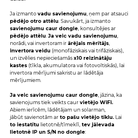
Ja izmanto
vadu savienojumu
, ņem par atsauci
pēdējo otro attēlu
. Savukārt, ja izmanto
savienojumu caur dongle
, konsultējies ar
pēdējo attēlu
.
Ja veic vadu savienojumu
,
norādi, vai invertoram ir
ārējais mērītājs
,
invertora veidu
(monofāziskais vai trifāziskais),
un izvēlies nepieciešamās
x10 reizinātāju
kastes
(tīkla, akumulatora vai fotovoltiskās), lai
invertora mērījumi sakristu ar lādētāja
mērījumiem.
Ja veic savienojumu caur dongle
, jāzina, ka
savienojums tiek veikts caur
vietējo WiFi.
Abiem ierīcēm, lādētājam un solarman,
jābūt savienotām ar
to pašu vietējo tīklu.
Lai
to iestatītu
lietotnē/tīmeklī,
tev jāievada
lietotnē IP un S/N no dongle
: