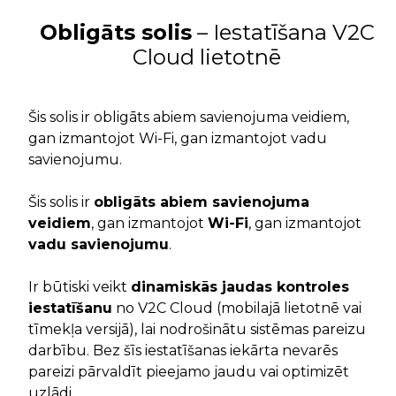
Obligāts solis
– Iestatīšana V2C
Cloud lietotnē
Šis solis ir obligāts abiem savienojuma veidiem,
gan izmantojot Wi-Fi, gan izmantojot vadu
savienojumu.
Šis solis ir
obligāts abiem savienojuma
veidiem
, gan izmantojot
Wi-Fi
, gan izmantojot
vadu savienojumu
.
Ir būtiski veikt
dinamiskās jaudas kontroles
iestatīšanu
no V2C Cloud (mobilajā lietotnē vai
tīmekļa versijā), lai nodrošinātu sistēmas pareizu
darbību. Bez šīs iestatīšanas iekārta nevarēs
pareizi pārvaldīt pieejamo jaudu vai optimizēt
uzlādi.