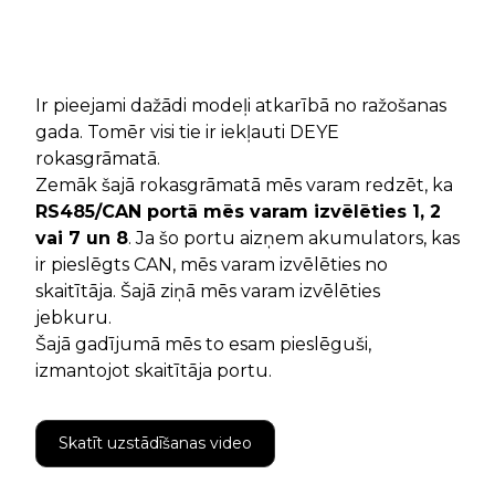
Ir pieejami dažādi modeļi atkarībā no ražošanas
gada. Tomēr visi tie ir iekļauti DEYE
rokasgrāmatā.
Zemāk šajā rokasgrāmatā mēs varam redzēt, ka
RS485/CAN portā mēs varam izvēlēties 1, 2
vai 7 un 8
. Ja šo portu aizņem akumulators, kas
ir pieslēgts CAN, mēs varam izvēlēties no
skaitītāja. Šajā ziņā mēs varam izvēlēties
jebkuru.
Šajā gadījumā mēs to esam pieslēguši,
izmantojot skaitītāja portu.
Skatīt uzstādīšanas video