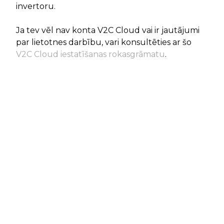
invertoru.
Ja tev vēl nav konta V2C Cloud vai ir jautājumi
par lietotnes darbību, vari konsultēties ar šo
V2C Cloud iestatīšanas rokasgrāmatu
.