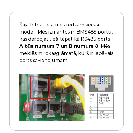
Šajā fotoattēlā mēs redzam vecāku
modeli. Mēs izmantosim BMS485 portu,
kas darbojas tieši tāpat kā RS485 ports.
A būs numurs 7 un B numurs 8.
Mēs
meklēsim rokasgrāmatā, kurš ir labākais
ports savienojumam.