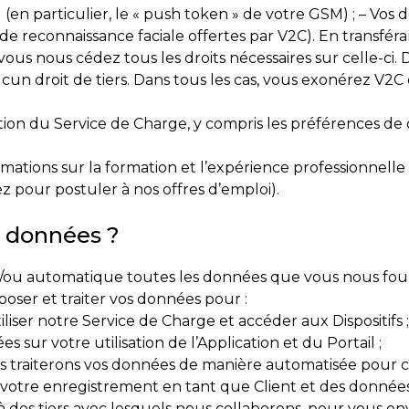
l (en particulier, le « push token » de votre GSM) ; – Vos
és de reconnaissance faciale offertes par V2C). En transf
 vous nous cédez tous les droits nécessaires sur celle-ci.
ucun droit de tiers. Dans tous les cas, vous exonérez V2
sation du Service de Charge, y compris les préférences de
mations sur la formation et l’expérience professionnell
 pour postuler à nos offres d’emploi).
s données ?
t/ou automatique toutes les données que vous nous four
oser et traiter vos données pour :
liser notre Service de Charge et accéder aux Dispositifs ;
s sur votre utilisation de l’Application et du Portail ;
 traiterons vos données de manière automatisée pour crée
otre enregistrement en tant que Client et des données d
s à des tiers avec lesquels nous collaborons, pour vous