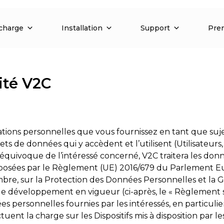
charge
Installation
Support
Pren
ité V2C
tions personnelles que vous fournissez en tant que suj
ts de données qui y accèdent et l’utilisent (Utilisateurs,
 équivoque de l’intéressé concerné, V2C traitera les donné
imposées par le Règlement (UE) 2016/679 du Parlement Eu
mbre, sur la Protection des Données Personnelles et la
 développement en vigueur (ci-après, le « Règlement su
ersonnelles fournies par les intéressés, en particulier le
uent la charge sur les Dispositifs mis à disposition par le