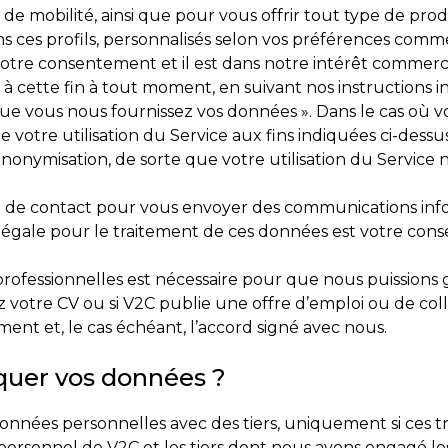
 mobilité, ainsi que pour vous offrir tout type de produ
ns ces profils, personnalisés selon vos préférences com
tre consentement et il est dans notre intérêt commercial
 cette fin à tout moment, en suivant nos instructions in
rsque vous nous fournissez vos données ». Dans le cas o
e votre utilisation du Service aux fins indiquées ci-dess
anonymisation, de sorte que votre utilisation du Servic
et de contact pour vous envoyer des communications inf
 légale pour le traitement de ces données est votre con
rofessionnelles est nécessaire pour que nous puissions 
 votre CV ou si V2C publie une offre d’emploi ou de coll
nt et, le cas échéant, l’accord signé avec nous.
uer vos données ?
données personnelles avec des tiers, uniquement si ces tr
e personnel de V2C et les tiers dont nous avons engagé l