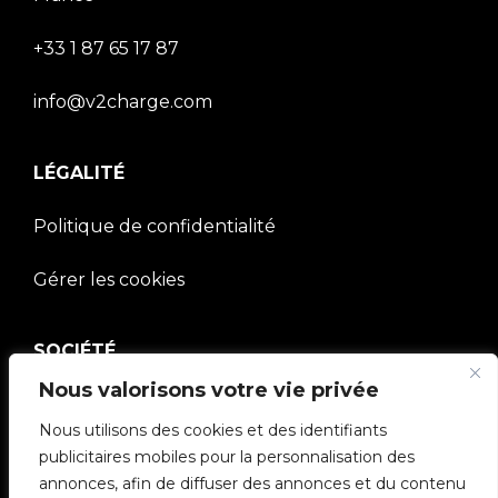
+33 1 87 65 17 87
info@v2charge.com
LÉGALITÉ
Politique de confidentialité
Gérer les cookies
SOCIÉTÉ
Nous valorisons votre vie privée
Communauté V2C
Nous utilisons des cookies et des identifiants
e-Chargers
publicitaires mobiles pour la personnalisation des
annonces, afin de diffuser des annonces et du contenu