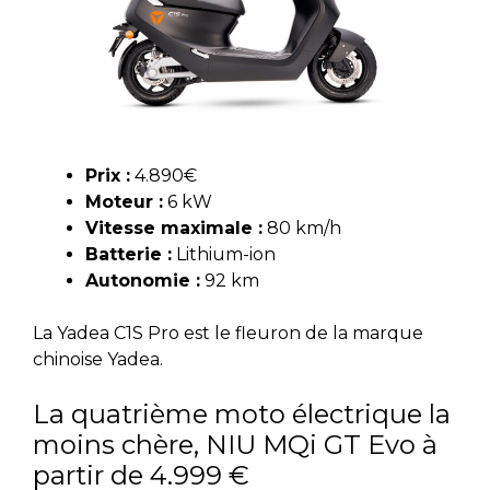
Prix :
4.890€
Moteur :
6 kW
Vitesse maximale :
80 km/h
Batterie :
Lithium-ion
Autonomie :
92 km
La Yadea C1S Pro est le fleuron de la marque
chinoise Yadea.
La quatrième moto électrique la
moins chère, NIU MQi GT Evo à
partir de 4.999 €