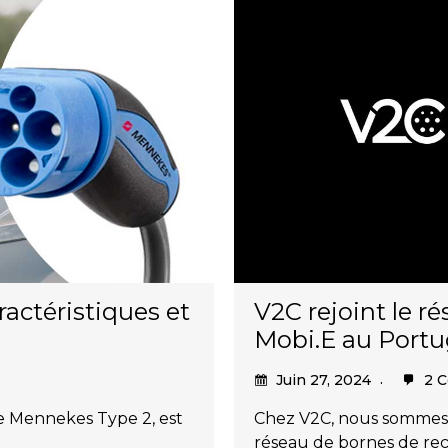
actéristiques et
V2C rejoint le r
Mobi.E au Portu
Juin 27, 2024
2 C
e Mennekes Type 2, est
Chez V2C, nous sommes r
réseau de bornes de re