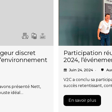
geur discret
Participation r
 l’environnement
2024, l’événemen
Juin 24, 2024
Auc
V2C a conclu sa partici
succès retentissant, con
vons présenté Nett,
uste idéal…
En savoir plus