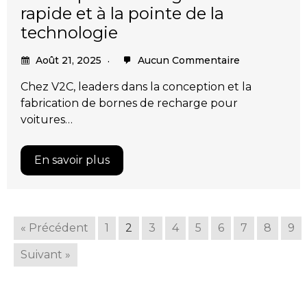
rapide et à la pointe de la
technologie
Août 21, 2025
Aucun Commentaire
Chez V2C, leaders dans la conception et la
fabrication de bornes de recharge pour
voitures…
En savoir plus
« Précédent
1
2
3
4
5
6
7
8
9
Suivant »