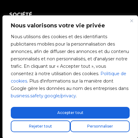
SOCIÉTÉ
Nous valorisons votre vie privée
Communauté V2C
Nous utilisons des cookies et des identifiants
e-Chargers
publicitaires mobiles pour la personnalisation des
annonces, afin de diffuser des annonces et du contenu
V2C Cloud
personnalisés et non personnalisés, et d'analyser notre
trafic. En cliquant sur « Accepter tout », vous
V2C Payments
consentez à notre utilisation des cookies.
Politique de
cookies
. Plus d'informations sur la manière dont
Blog
Google gère les données au nom des entreprises dans
business.safety.google/privacy
.
V2C Affiliate Program
Accepter tout
Livraison express gratuite !
Rejeter tout
Personnaliser
V2C © 2026 All rights reserved.