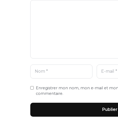
Commentaire
Nom
E-
Site
mail
web
Enregistrer mon nom, mon e-mail et mon 
commentaire.