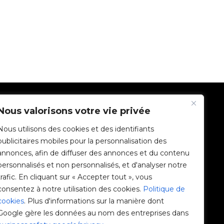
SOCIÉTÉ
Nous valorisons votre vie privée
Nous utilisons des cookies et des identifiants
Communauté V2C
publicitaires mobiles pour la personnalisation des
annonces, afin de diffuser des annonces et du contenu
e-Chargers
personnalisés et non personnalisés, et d'analyser notre
trafic. En cliquant sur « Accepter tout », vous
V2C Cloud
consentez à notre utilisation des cookies.
Politique de
cookies
. Plus d'informations sur la manière dont
V2C Payments
Google gère les données au nom des entreprises dans